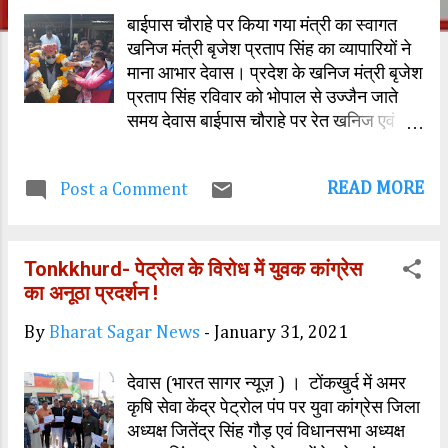
बाईपास चौराहे पर किया गया मंत्री का स्वागत
खनिज मंत्री बृजेश प्रताप सिंह का व्यापारियों ने
माना आभार देवास। प्रदेश के खनिज मंत्री बृजेश
प्रताप सिंह रविवार को भोपाल से उज्जैन जाते
समय देवास बाईपास चौराहे पर रेत खनिज एवं
गिट्टी खदान व्यापारी एसोसिएशन के सदस्यों से
मिले। भोपाल बायपास चौराहा पर व्यापारियों ने
READ MORE
Post a Comment
खनिज मंत्री बृजेश प्रताप सिंह का आत्मीय
स्वागत किया एवं सरकार द्वारा व्यापारियों के पक्ष में
लिए गए निर्णय को लेकर उनका आभार भी व्यक्त
Tonkkhurd- पेट्रोल के विरोध में युवक कांग्रेस
किया। इस अवसर पर रेत खनिज परिवहन
का अनूठा प्रदर्शन !
व्यापारी एसोसिएशन के अध्यक्ष विजय गहलोत एवं
गिट्टी खदान व्यापारी संगठन के जितेंद्र सिंह
By
Bharat Sagar News
-
January 31, 2021
कवडी के नेतृत्व में व्यापारियों ने मंत्री को मालवी
पगड़ी पहनाई और पुष्प हार से उनका अभिनंदन
देवास (भारत सागर न्यूज़ ) । टोंकखुर्द में अमर
किया। इस दौरान व्यापारियों ने जमकर
कृषि सेवा केंद्र पेट्रोल पंप पर युवा कांग्रेस जिला
आतिशबाजी भी की। व्यापारियों ने हाल ही के दिनों
अध्यक्ष जितेंद्र सिंह गौड़ एवं विधानसभा अध्यक्ष
में शासन के निर्णय की प्रशंसा की और इसके लिए