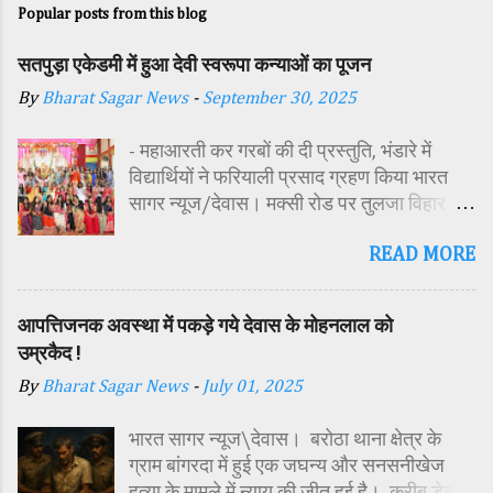
Popular posts from this blog
सतपुड़ा एकेडमी में हुआ देवी स्वरूपा कन्याओं का पूजन
By
Bharat Sagar News
-
September 30, 2025
- महाआरती कर गरबों की दी प्रस्तुति, भंडारे में
विद्यार्थियों ने फरियाली प्रसाद ग्रहण किया भारत
सागर न्यूज/देवास। मक्सी रोड पर तुलजा विहार
कॉलोनी में स्थित सतपुड़ा एकेडमी में नवरात्रि पर्व के
READ MORE
पावन अवसर पर कन्या पूजन एवं गरबा महोत्सव का
आयोजन किया गया। इस अवसर पर विद्यालय
परिसर में तोरण, रंगोली से आकर्षक साज-सज्जा की
आपत्तिजनक अवस्था में पकड़े गये देवास के मोहनलाल को
गई। सर्वप्रथम मुख्य अतिथि महिला बाल विकास
उम्रकैद !
विभाग दक्षिण परियोजना अधिकारी समीक्षा जैन,
By
Bharat Sagar News
-
July 01, 2025
विशिष्ट अतिथि शासकीय पॉलिटेक्निक कॉलेज
प्राचार्य डा. सोनल भाटी, वैभव विहार शिक्षा समिति
भारत सागर न्यूज\देवास। बरोठा थाना क्षेत्र के
अध्यक्ष एवं भाजपा जिला अध्यक्ष रायसिंह सेंधव,
ग्राम बांगरदा में हुई एक जघन्य और सनसनीखेज
स्वास्थ विभाग जिला कार्यक्रम प्रबंधक कामाक्षी दुबे,