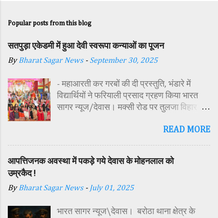
Popular posts from this blog
सतपुड़ा एकेडमी में हुआ देवी स्वरूपा कन्याओं का पूजन
By
Bharat Sagar News
-
September 30, 2025
- महाआरती कर गरबों की दी प्रस्तुति, भंडारे में
विद्यार्थियों ने फरियाली प्रसाद ग्रहण किया भारत
सागर न्यूज/देवास। मक्सी रोड पर तुलजा विहार
कॉलोनी में स्थित सतपुड़ा एकेडमी में नवरात्रि पर्व के
READ MORE
पावन अवसर पर कन्या पूजन एवं गरबा महोत्सव का
आयोजन किया गया। इस अवसर पर विद्यालय
परिसर में तोरण, रंगोली से आकर्षक साज-सज्जा की
आपत्तिजनक अवस्था में पकड़े गये देवास के मोहनलाल को
गई। सर्वप्रथम मुख्य अतिथि महिला बाल विकास
उम्रकैद !
विभाग दक्षिण परियोजना अधिकारी समीक्षा जैन,
By
Bharat Sagar News
-
July 01, 2025
विशिष्ट अतिथि शासकीय पॉलिटेक्निक कॉलेज
प्राचार्य डा. सोनल भाटी, वैभव विहार शिक्षा समिति
भारत सागर न्यूज\देवास। बरोठा थाना क्षेत्र के
अध्यक्ष एवं भाजपा जिला अध्यक्ष रायसिंह सेंधव,