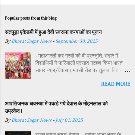
Popular posts from this blog
सतपुड़ा एकेडमी में हुआ देवी स्वरूपा कन्याओं का पूजन
By
Bharat Sagar News
-
September 30, 2025
- महाआरती कर गरबों की दी प्रस्तुति, भंडारे में
विद्यार्थियों ने फरियाली प्रसाद ग्रहण किया भारत
सागर न्यूज/देवास। मक्सी रोड पर तुलजा विहार
कॉलोनी में स्थित सतपुड़ा एकेडमी में नवरात्रि पर्व के
READ MORE
पावन अवसर पर कन्या पूजन एवं गरबा महोत्सव का
आयोजन किया गया। इस अवसर पर विद्यालय
परिसर में तोरण, रंगोली से आकर्षक साज-सज्जा की
आपत्तिजनक अवस्था में पकड़े गये देवास के मोहनलाल को
गई। सर्वप्रथम मुख्य अतिथि महिला बाल विकास
उम्रकैद !
विभाग दक्षिण परियोजना अधिकारी समीक्षा जैन,
By
Bharat Sagar News
-
July 01, 2025
विशिष्ट अतिथि शासकीय पॉलिटेक्निक कॉलेज
प्राचार्य डा. सोनल भाटी, वैभव विहार शिक्षा समिति