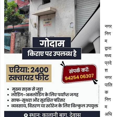
नगर
निग
म
द्वारा
मध्य
प्रदे
श
नगर
पालि
क
निग
म
अधि