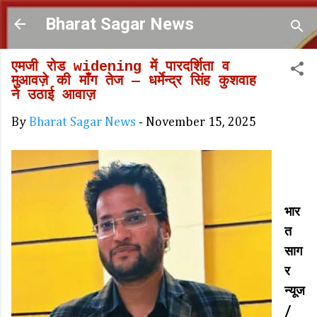
Skip to main content
Bharat Sagar News
एमजी रोड widening में पारदर्शिता व
मुआवज़े की माँग तेज — धर्मेन्द्र सिंह कुशवाह
ने उठाई आवाज़
By
Bharat Sagar News
-
November 15, 2025
भार
त
साग
र
न्यूज
/