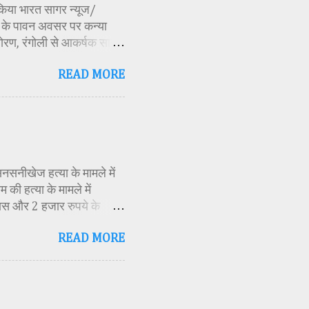
ण किया भारत सागर न्यूज/
र्व के पावन अवसर पर कन्या
ोरण, रंगोली से आकर्षक साज-
िकारी समीक्षा जैन, विशिष्ट
READ MORE
ति अध्यक्ष एवं भाजपा जिला
 विभाग सहायक कार्यक्रम
 मूर्ति एवं अखंड ज्योत का
र के बीच देवी शक्ति स्वरूपा
क मंत्रोच्चार के बीच देवी
सनसनीखेज हत्या के मामले में
की हत्या के मामले में
ास और 2 हजार रुपये के
ं स्थित एक बोरवेल से बरामद
READ MORE
ीके से की गई है। जांच के
स्थिति में देख लिया था।
 बनाई और हत्या को अंजाम
 दराते से उसके दोनों हाथ काट