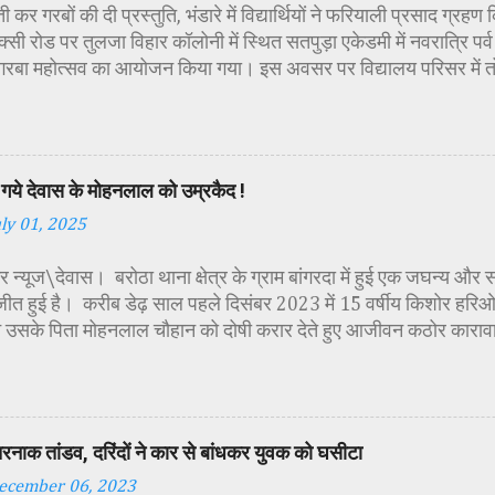
 कर गरबों की दी प्रस्तुति, भंडारे में विद्यार्थियों ने फरियाली प्रसाद ग्रह
्सी रोड पर तुलजा विहार कॉलोनी में स्थित सतपुड़ा एकेडमी में नवरात्रि प
 गरबा महोत्सव का आयोजन किया गया। इस अवसर पर विद्यालय परिसर में त
गई। सर्वप्रथम मुख्य अतिथि महिला बाल विकास विभाग दक्षिण परियोजना अध
कीय पॉलिटेक्निक कॉलेज प्राचार्य डा. सोनल भाटी, वैभव विहार शिक्षा समि
ायसिंह सेंधव, स्वास्थ विभाग जिला कार्यक्रम प्रबंधक कामाक्षी दुबे, स्वास्थ
्वीटी यादव, महिला बाल विकास विभाग पर्यवेक्षक कविता ठाकुर ने मातारानी की
गये देवास के मोहनलाल को उम्रकैद !
पूर्वक पूजन-अर्चन किया। पं. मयंक द्विवेदी के आचार्यत्व में वैदिक मंत्रोच्चा
uly 01, 2025
ा विधिविधान पूर्वक पूजन-अर्चन किया गया। कार्यक्रम में अतिथिजनों ने वैदि
रूपा छोटी-छोटी कन्याओं के चरण धोकर मं...
 न्यूज\देवास। बरोठा थाना क्षेत्र के ग्राम बांगरदा में हुई एक जघन्य और 
जीत हुई है। करीब डेढ़ साल पहले दिसंबर 2023 में 15 वर्षीय किशोर हरिओम 
 उसके पिता मोहनलाल चौहान को दोषी करार देते हुए आजीवन कठोर काराव
की सजा सुनाई है। यह मामला तब सामने आया था जब हरिओम का शव ग्राम मे
था। शव की हालत देख कर ही यह स्पष्ट हो गया था, कि हत्या बेहद नृशंस तर
मने आया कि मृतक हरिओम ने अपने पिता को एक महिला के साथ आपत्तिजनक 
े परेशान होकर आरोपी पिता ने अपने ही बेटे को रास्ते से हटाने की योजना
तरनाक तांडव, दरिंदों ने कार से बांधकर युवक को घसीटा
िस जांच में पता चला कि मोहनलाल ने पहले बेटे का गला रस्सी से घोंटा, फिर
ecember 06, 2023
व को बोरवेल में फेंक दिया, ताकि सबूत छिपाया जा सके। यह भी पढ़े :