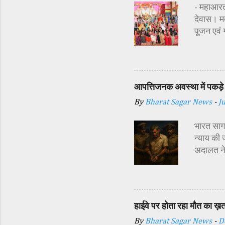
- महाआरती
देवास। मक
पूजन एवं
सज्जा की 
अतिथि शास
अध्यक्ष र
प्रबंधक स
आपत्तिजनक अवस्था में पकड़े 
विधि-विधान
By
Bharat Sagar News
-
J
कन्याओं क
शक्ति स्व
भारत सागर
न्याय की 
अदालत ने
अर्थदंड 
किया गया 
दौरान सा
इसी बात स
हाईवे पर होता रहा मौत का ख़
दिया। पुल
By
Bharat Sagar News
-
D
डाले और श