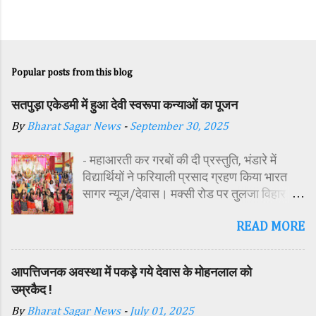
Popular posts from this blog
सतपुड़ा एकेडमी में हुआ देवी स्वरूपा कन्याओं का पूजन
By
Bharat Sagar News
-
September 30, 2025
- महाआरती कर गरबों की दी प्रस्तुति, भंडारे में
विद्यार्थियों ने फरियाली प्रसाद ग्रहण किया भारत
सागर न्यूज/देवास। मक्सी रोड पर तुलजा विहार
कॉलोनी में स्थित सतपुड़ा एकेडमी में नवरात्रि पर्व के
READ MORE
पावन अवसर पर कन्या पूजन एवं गरबा महोत्सव का
आयोजन किया गया। इस अवसर पर विद्यालय
परिसर में तोरण, रंगोली से आकर्षक साज-सज्जा की
आपत्तिजनक अवस्था में पकड़े गये देवास के मोहनलाल को
गई। सर्वप्रथम मुख्य अतिथि महिला बाल विकास
उम्रकैद !
विभाग दक्षिण परियोजना अधिकारी समीक्षा जैन,
By
Bharat Sagar News
-
July 01, 2025
विशिष्ट अतिथि शासकीय पॉलिटेक्निक कॉलेज