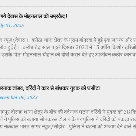
ायसिंह सेंधव, स्वास्थ विभाग जिला कार्यक्रम प्रबंधक कामाक्षी दुबे, स्वास्थ
्वीटी यादव, महिला बाल विकास विभाग पर्यवेक्षक कविता ठाकुर ने मातारानी की
गये देवास के मोहनलाल को उम्रकैद !
पूर्वक पूजन-अर्चन किया। पं. मयंक द्विवेदी के आचार्यत्व में वैदिक मंत्रोच्चा
uly 01, 2025
ा विधिविधान पूर्वक पूजन-अर्चन किया गया। कार्यक्रम में अतिथिजनों ने वैदि
रूपा छोटी-छोटी कन्याओं के चरण धोकर मं...
 न्यूज\देवास। बरोठा थाना क्षेत्र के ग्राम बांगरदा में हुई एक जघन्य और 
जीत हुई है। करीब डेढ़ साल पहले दिसंबर 2023 में 15 वर्षीय किशोर हरिओम 
 उसके पिता मोहनलाल चौहान को दोषी करार देते हुए आजीवन कठोर काराव
की सजा सुनाई है। यह मामला तब सामने आया था जब हरिओम का शव ग्राम मे
था। शव की हालत देख कर ही यह स्पष्ट हो गया था, कि हत्या बेहद नृशंस तर
मने आया कि मृतक हरिओम ने अपने पिता को एक महिला के साथ आपत्तिजनक 
े परेशान होकर आरोपी पिता ने अपने ही बेटे को रास्ते से हटाने की योजना
तरनाक तांडव, दरिंदों ने कार से बांधकर युवक को घसीटा
िस जांच में पता चला कि मोहनलाल ने पहले बेटे का गला रस्सी से घोंटा, फिर
ecember 06, 2023
व को बोरवेल में फेंक दिया, ताकि सबूत छिपाया जा सके। यह भी पढ़े :
/www.bharatsagar.page/2022/12/first-cut-off-both-han
यामपुर दोराहा थाना क्षेत्र के बीच की दर्दनाक घटना दरिंदों ने युवक को 28
गंभीरता को देख...
ों ने पुलिस को बताया सोनकच्छ टोल नाके पर पुलिस ने दरिंदों को पकड़ा रा
ीप नकवाल भारत सागर न्यूज/सीहोर - पुलिस ने घटना को अंजाम देने वाले
गिरफ्तार किया। विकास नगर गोविंदपुरा भोपाल निवासी मृतक संदीप नकवाल 