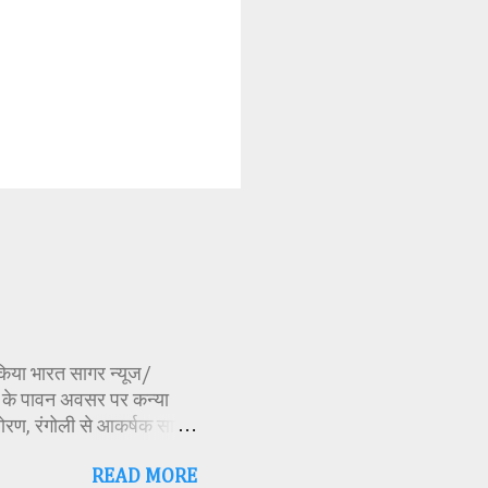
ण किया भारत सागर न्यूज/
र्व के पावन अवसर पर कन्या
ोरण, रंगोली से आकर्षक साज-
िकारी समीक्षा जैन, विशिष्ट
READ MORE
ति अध्यक्ष एवं भाजपा जिला