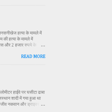
 विभाग सहायक कार्यक्रम
 मूर्ति एवं अखंड ज्योत का
र के बीच देवी शक्ति स्वरूपा
क मंत्रोच्चार के बीच देवी
सनसनीखेज हत्या के मामले में
की हत्या के मामले में
ास और 2 हजार रुपये के
ं स्थित एक बोरवेल से बरामद
READ MORE
ीके से की गई है। जांच के
स्थिति में देख लिया था।
 बनाई और हत्या को अंजाम
 दराते से उसके दोनों हाथ काट
ds-then-hanged.html
 किलोमीटर हाईवे पर घसीटा ढाबा
जस्थान शादी में गया हुआ था
 संजीव नकवान और ड्राइवर
के परिजन हीरालाल रनवे के