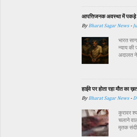
अध्यक्ष र
प्रबंधक स
आपत्तिजनक अवस्था में पकड़े 
विधि-विधान
By
Bharat Sagar News
-
J
कन्याओं क
शक्ति स्व
भारत सागर
न्याय की 
अदालत ने
अर्थदंड 
किया गया 
दौरान सा
इसी बात स
हाईवे पर होता रहा मौत का ख़
दिया। पुल
By
Bharat Sagar News
-
D
डाले और श
https:/
कुरावर श्
मामले की 
चलाने वाल
मृतक संद
राजू को 