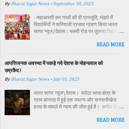
By
Bharat Sagar News
-
September 30, 2025
- महाआरती कर गरबों की दी प्रस्तुति, भंडारे में
विद्यार्थियों ने फरियाली प्रसाद ग्रहण किया भारत
सागर न्यूज/देवास। मक्सी रोड पर तुलजा विहार
कॉलोनी में स्थित सतपुड़ा एकेडमी में नवरात्रि पर्व के
READ MORE
पावन अवसर पर कन्या पूजन एवं गरबा महोत्सव का
आयोजन किया गया। इस अवसर पर विद्यालय
परिसर में तोरण, रंगोली से आकर्षक साज-सज्जा की
आपत्तिजनक अवस्था में पकड़े गये देवास के मोहनलाल को
गई। सर्वप्रथम मुख्य अतिथि महिला बाल विकास
उम्रकैद !
विभाग दक्षिण परियोजना अधिकारी समीक्षा जैन,
By
Bharat Sagar News
-
July 01, 2025
विशिष्ट अतिथि शासकीय पॉलिटेक्निक कॉलेज
प्राचार्य डा. सोनल भाटी, वैभव विहार शिक्षा समिति
भारत सागर न्यूज\देवास। बरोठा थाना क्षेत्र के
अध्यक्ष एवं भाजपा जिला अध्यक्ष रायसिंह सेंधव,
ग्राम बांगरदा में हुई एक जघन्य और सनसनीखेज
स्वास्थ विभाग जिला कार्यक्रम प्रबंधक कामाक्षी दुबे,
हत्या के मामले में न्याय की जीत हुई है। करीब डेढ़
स्वास्थ विभाग सहायक कार्यक्रम प्रबंधक स्वीटी
साल पहले दिसंबर 2023 में 15 वर्षीय किशोर
यादव, महिला बाल विकास विभाग पर्यवेक्षक कविता
READ MORE
हरिओम की हत्या के मामले में अदालत ने उसके पिता
ठाकुर ने मातारानी की मूर्ति एवं अखंड ज्योत का विधि-
मोहनलाल चौहान को दोषी करार देते हुए आजीवन
विधानपूर्वक पूजन-अर्चन किया। पं. मयंक द्विवेदी के