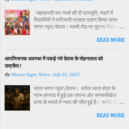
- महाआरती कर गरबों की दी प्रस्तुति, भंडारे में
विद्यार्थियों ने फरियाली प्रसाद ग्रहण किया भारत
सागर न्यूज/देवास। मक्सी रोड पर तुलजा विहार
कॉलोनी में स्थित सतपुड़ा एकेडमी में नवरात्रि पर्व के
READ MORE
पावन अवसर पर कन्या पूजन एवं गरबा महोत्सव का
आयोजन किया गया। इस अवसर पर विद्यालय
परिसर में तोरण, रंगोली से आकर्षक साज-सज्जा की
आपत्तिजनक अवस्था में पकड़े गये देवास के मोहनलाल को
गई। सर्वप्रथम मुख्य अतिथि महिला बाल विकास
उम्रकैद !
विभाग दक्षिण परियोजना अधिकारी समीक्षा जैन,
By
Bharat Sagar News
-
July 01, 2025
विशिष्ट अतिथि शासकीय पॉलिटेक्निक कॉलेज
प्राचार्य डा. सोनल भाटी, वैभव विहार शिक्षा समिति
भारत सागर न्यूज\देवास। बरोठा थाना क्षेत्र के
अध्यक्ष एवं भाजपा जिला अध्यक्ष रायसिंह सेंधव,
ग्राम बांगरदा में हुई एक जघन्य और सनसनीखेज
स्वास्थ विभाग जिला कार्यक्रम प्रबंधक कामाक्षी दुबे,
हत्या के मामले में न्याय की जीत हुई है। करीब डेढ़
स्वास्थ विभाग सहायक कार्यक्रम प्रबंधक स्वीटी
साल पहले दिसंबर 2023 में 15 वर्षीय किशोर
यादव, महिला बाल विकास विभाग पर्यवेक्षक कविता
READ MORE
हरिओम की हत्या के मामले में अदालत ने उसके पिता
ठाकुर ने मातारानी की मूर्ति एवं अखंड ज्योत का विधि-
मोहनलाल चौहान को दोषी करार देते हुए आजीवन
विधानपूर्वक पूजन-अर्चन किया। पं. मयंक द्विवेदी के