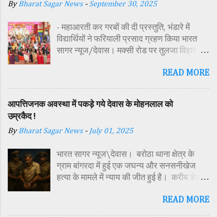
By
Bharat Sagar News
-
September 30, 2025
- महाआरती कर गरबों की दी प्रस्तुति, भंडारे में
विद्यार्थियों ने फरियाली प्रसाद ग्रहण किया भारत
सागर न्यूज/देवास। मक्सी रोड पर तुलजा विहार
कॉलोनी में स्थित सतपुड़ा एकेडमी में नवरात्रि पर्व के
READ MORE
पावन अवसर पर कन्या पूजन एवं गरबा महोत्सव का
आयोजन किया गया। इस अवसर पर विद्यालय
परिसर में तोरण, रंगोली से आकर्षक साज-सज्जा की
आपत्तिजनक अवस्था में पकड़े गये देवास के मोहनलाल को
गई। सर्वप्रथम मुख्य अतिथि महिला बाल विकास
उम्रकैद !
विभाग दक्षिण परियोजना अधिकारी समीक्षा जैन,
By
Bharat Sagar News
-
July 01, 2025
विशिष्ट अतिथि शासकीय पॉलिटेक्निक कॉलेज
प्राचार्य डा. सोनल भाटी, वैभव विहार शिक्षा समिति
भारत सागर न्यूज\देवास। बरोठा थाना क्षेत्र के
अध्यक्ष एवं भाजपा जिला अध्यक्ष रायसिंह सेंधव,
ग्राम बांगरदा में हुई एक जघन्य और सनसनीखेज
स्वास्थ विभाग जिला कार्यक्रम प्रबंधक कामाक्षी दुबे,
हत्या के मामले में न्याय की जीत हुई है। करीब डेढ़
स्वास्थ विभाग सहायक कार्यक्रम प्रबंधक स्वीटी
साल पहले दिसंबर 2023 में 15 वर्षीय किशोर
यादव, महिला बाल विकास विभाग पर्यवेक्षक कविता
READ MORE
हरिओम की हत्या के मामले में अदालत ने उसके पिता
ठाकुर ने मातारानी की मूर्ति एवं अखंड ज्योत का विधि-
मोहनलाल चौहान को दोषी करार देते हुए आजीवन
विधानपूर्वक पूजन-अर्चन किया। पं. मयंक द्विवेदी के