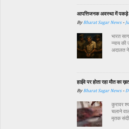
अध्यक्ष र
प्रबंधक स
आपत्तिजनक अवस्था में पकड़े 
विधि-विधान
By
Bharat Sagar News
-
J
कन्याओं क
शक्ति स्व
भारत सागर
न्याय की 
अदालत ने
अर्थदंड 
किया गया 
दौरान सा
इसी बात स
हाईवे पर होता रहा मौत का ख़
दिया। पुल
By
Bharat Sagar News
-
D
डाले और श
https:/
कुरावर श्
मामले की 
चलाने वाल
मृतक संद
राजू को 