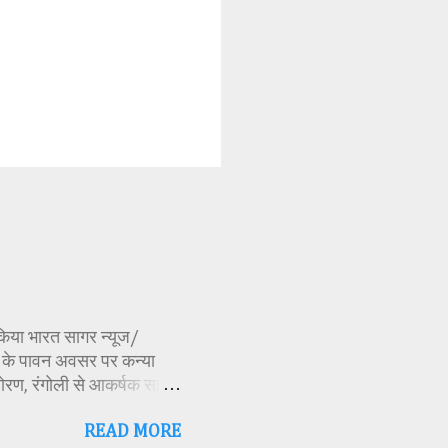
ण किया भारत सागर न्यूज/
र्व के पावन अवसर पर कन्या
ोरण, रंगोली से आकर्षक साज-
िकारी समीक्षा जैन, विशिष्ट
READ MORE
ति अध्यक्ष एवं भाजपा जिला