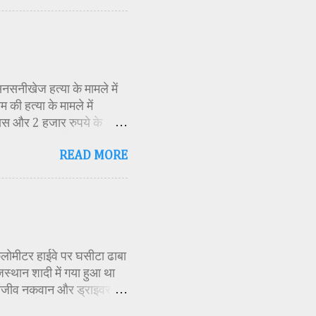
 विभाग सहायक कार्यक्रम
 मूर्ति एवं अखंड ज्योत का
र के बीच देवी शक्ति स्वरूपा
क मंत्रोच्चार के बीच देवी
सनसनीखेज हत्या के मामले में
की हत्या के मामले में
ास और 2 हजार रुपये के
ं स्थित एक बोरवेल से बरामद
READ MORE
ीके से की गई है। जांच के
स्थिति में देख लिया था।
 बनाई और हत्या को अंजाम
 दराते से उसके दोनों हाथ काट
ds-then-hanged.html
 किलोमीटर हाईवे पर घसीटा ढाबा
जस्थान शादी में गया हुआ था
 संजीव नकवान और ड्राइवर
के परिजन हीरालाल रनवे के