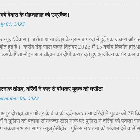
ायसिंह सेंधव, स्वास्थ विभाग जिला कार्यक्रम प्रबंधक कामाक्षी दुबे, स्वास्थ
्वीटी यादव, महिला बाल विकास विभाग पर्यवेक्षक कविता ठाकुर ने मातारानी की
गये देवास के मोहनलाल को उम्रकैद !
पूर्वक पूजन-अर्चन किया। पं. मयंक द्विवेदी के आचार्यत्व में वैदिक मंत्रोच्चा
uly 01, 2025
ा विधिविधान पूर्वक पूजन-अर्चन किया गया। कार्यक्रम में अतिथिजनों ने वैदि
रूपा छोटी-छोटी कन्याओं के चरण धोकर मं...
 न्यूज\देवास। बरोठा थाना क्षेत्र के ग्राम बांगरदा में हुई एक जघन्य और 
जीत हुई है। करीब डेढ़ साल पहले दिसंबर 2023 में 15 वर्षीय किशोर हरिओम 
 उसके पिता मोहनलाल चौहान को दोषी करार देते हुए आजीवन कठोर काराव
की सजा सुनाई है। यह मामला तब सामने आया था जब हरिओम का शव ग्राम मे
था। शव की हालत देख कर ही यह स्पष्ट हो गया था, कि हत्या बेहद नृशंस तर
मने आया कि मृतक हरिओम ने अपने पिता को एक महिला के साथ आपत्तिजनक 
े परेशान होकर आरोपी पिता ने अपने ही बेटे को रास्ते से हटाने की योजना
तरनाक तांडव, दरिंदों ने कार से बांधकर युवक को घसीटा
िस जांच में पता चला कि मोहनलाल ने पहले बेटे का गला रस्सी से घोंटा, फिर
ecember 06, 2023
व को बोरवेल में फेंक दिया, ताकि सबूत छिपाया जा सके। यह भी पढ़े :
/www.bharatsagar.page/2022/12/first-cut-off-both-han
यामपुर दोराहा थाना क्षेत्र के बीच की दर्दनाक घटना दरिंदों ने युवक को 28
गंभीरता को देख...
ों ने पुलिस को बताया सोनकच्छ टोल नाके पर पुलिस ने दरिंदों को पकड़ा रा
ीप नकवाल भारत सागर न्यूज/सीहोर - पुलिस ने घटना को अंजाम देने वाले
गिरफ्तार किया। विकास नगर गोविंदपुरा भोपाल निवासी मृतक संदीप नकवाल 