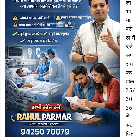
ला
था
ना
बरो
ठा में
दर्ज
अप
राध
क्र
मांक
25/
20
26
से
संबं
धित