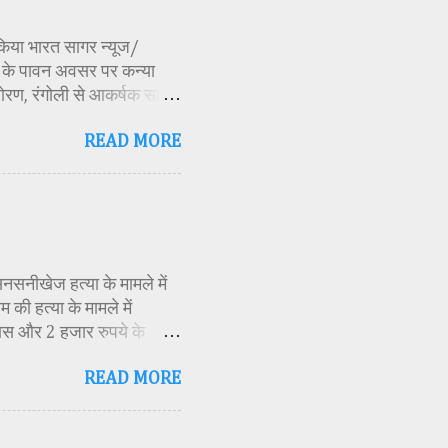
ण किया भारत सागर न्यूज/
र्व के पावन अवसर पर कन्या
ोरण, रंगोली से आकर्षक साज-
िकारी समीक्षा जैन, विशिष्ट
READ MORE
ति अध्यक्ष एवं भाजपा जिला
 विभाग सहायक कार्यक्रम
 मूर्ति एवं अखंड ज्योत का
र के बीच देवी शक्ति स्वरूपा
क मंत्रोच्चार के बीच देवी
सनसनीखेज हत्या के मामले में
की हत्या के मामले में
ास और 2 हजार रुपये के
ं स्थित एक बोरवेल से बरामद
READ MORE
ीके से की गई है। जांच के
स्थिति में देख लिया था।
 बनाई और हत्या को अंजाम