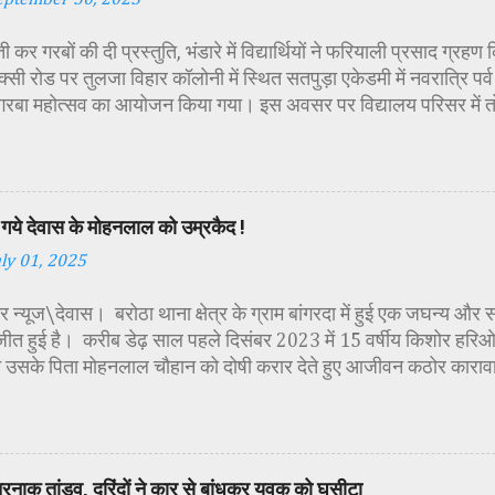
 कर गरबों की दी प्रस्तुति, भंडारे में विद्यार्थियों ने फरियाली प्रसाद ग्रह
्सी रोड पर तुलजा विहार कॉलोनी में स्थित सतपुड़ा एकेडमी में नवरात्रि प
 गरबा महोत्सव का आयोजन किया गया। इस अवसर पर विद्यालय परिसर में त
गई। सर्वप्रथम मुख्य अतिथि महिला बाल विकास विभाग दक्षिण परियोजना अध
कीय पॉलिटेक्निक कॉलेज प्राचार्य डा. सोनल भाटी, वैभव विहार शिक्षा समि
ायसिंह सेंधव, स्वास्थ विभाग जिला कार्यक्रम प्रबंधक कामाक्षी दुबे, स्वास्थ
्वीटी यादव, महिला बाल विकास विभाग पर्यवेक्षक कविता ठाकुर ने मातारानी की
गये देवास के मोहनलाल को उम्रकैद !
पूर्वक पूजन-अर्चन किया। पं. मयंक द्विवेदी के आचार्यत्व में वैदिक मंत्रोच्चा
uly 01, 2025
ा विधिविधान पूर्वक पूजन-अर्चन किया गया। कार्यक्रम में अतिथिजनों ने वैदि
रूपा छोटी-छोटी कन्याओं के चरण धोकर मं...
 न्यूज\देवास। बरोठा थाना क्षेत्र के ग्राम बांगरदा में हुई एक जघन्य और 
जीत हुई है। करीब डेढ़ साल पहले दिसंबर 2023 में 15 वर्षीय किशोर हरिओम 
 उसके पिता मोहनलाल चौहान को दोषी करार देते हुए आजीवन कठोर काराव
की सजा सुनाई है। यह मामला तब सामने आया था जब हरिओम का शव ग्राम मे
था। शव की हालत देख कर ही यह स्पष्ट हो गया था, कि हत्या बेहद नृशंस तर
मने आया कि मृतक हरिओम ने अपने पिता को एक महिला के साथ आपत्तिजनक 
े परेशान होकर आरोपी पिता ने अपने ही बेटे को रास्ते से हटाने की योजना
तरनाक तांडव, दरिंदों ने कार से बांधकर युवक को घसीटा