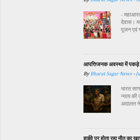
- महाआरती
देवास। मक
पूजन एवं
सज्जा की 
अतिथि शास
अध्यक्ष र
प्रबंधक स
आपत्तिजनक अवस्था में पकड़े 
विधि-विधान
By
Bharat Sagar News
-
J
कन्याओं क
शक्ति स्व
भारत सागर
न्याय की 
अदालत ने
अर्थदंड 
किया गया 
दौरान सा
इसी बात स
हाईवे पर होता रहा मौत का ख़