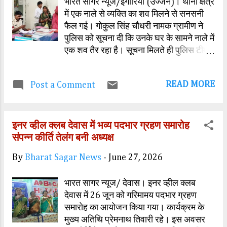
भारत सागर न्यूज/इंगोरिया (उज्जैन)। थाना क्षेत्र
में एक नाले से व्यक्ति का शव मिलने से सनसनी
फैल गई। गोकुल सिंह चौधरी नामक ग्रामीण ने
पुलिस को सूचना दी कि उनके घर के सामने नाले में
एक शव तैर रहा है। सूचना मिलते ही पुलिस टीम
तत्काल मौके पर पहुंची और शव को नाले से बाहर
निकाला। मृतक की पहचान गोवर्धन पिता बग्धीराम
READ MORE
Post a Comment
निवासी बलेडी जाति चर्मकार के रूप में हुई है।
थाना प्रभारी दीपेश व्यास ने बताया कि मृतक का
गांव में कोई स्थायी निवास नहीं था और वह इधर-
इनर व्हील क्लब देवास में भव्य पदभार ग्रहण समारोह
उधर घूमता रहता था। वह शराब पीने का आदी
संपन्न कीर्ति तेलंग बनी अध्यक्ष
था। शव को पोस्टमार्टम के लिए बड़नगर
अस्पताल भेज दिया गया है। पुलिस मामले की
By
Bharat Sagar News
-
June 27, 2026
जांच कर रही है और मौत के कारणों का पता
लगाया जा रहा है।
भारत सागर न्यूज/ देवास। इनर व्हील क्लब
देवास में 26 जून को गरिमामय पदभार ग्रहण
समारोह का आयोजन किया गया। कार्यक्रम के
मुख्य अतिथि प्रेमनाथ तिवारी रहे। इस अवसर