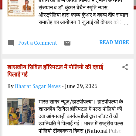
बेचौन की जन्म जयंती निमित्त मातृभाषा उन्नयन
संस्थान व डॉ. कुंअर बेचैन स्मृति न्यास,
ऑस्ट्रेलिया द्वारा काव्य कुंअर व काव्य दीप सम्मान
समारोह का आयोजन 1 जुलाई को दोपहर को 3
बजे से प्रीतमलाल दुआ सभागार में किया जा रहा
है। डॉ. कुंअर बेचैन की जन्म जयंती पर
READ MORE
Post a Comment
प्रतिवर्षानुसार मंचीय कवियों का सम्मान किया
जाता है, साथ ही, स्वर्णाक्षर सम्मान से वरिष्ठ कवि
को सम्मानित किया जाता है। कार्यक्रम में देवास
शासकीय सिविल हॉस्पिटल में पोलियो की दवाई
निवासी सुप्रसिद्ध राष्ट्रवादी देवकृष्ण व्यास को
पिलाई गई
स्वर्णाक्षर सम्मान से सम्मानित किया जाएगा। काव्य
दीप सम्मान से ये होंगे सम्मानित - काव्य दीप सम्मान
By
Bharat Sagar News
-
June 29, 2026
से सम्मानित होने वाले मंचीय कवियों में उज्जैन से
प्रशांत व्यास रुद्र, फतेहपुर से सुंदरम फतेहपुरी,
भारत सागर न्यूज/हाटपीपल्या। हाटपीपल्या के
नरसिंहपुर से मेघा मिश्रा, बालाघाट से माही
शासकीय सिविल हॉस्पिटल में पल्स पोलियो की
शुक्ला, बालाघाट, आष्ट से अंकित शर्मा, मंदसौर से
दवा आंगनवाड़ी कार्यकर्ताओं द्वारा डॉक्टरों की
अभिषेक सोलंकी व सुभाष बोराना, सनावद से गौरव
उपस्थिति में पिलाई गई। भारत में राष्ट्रीय पल्स
पटेल नीलकंठ व श्रीधरा पटेल, सोनगढ़ से
पोलियो टीकाकरण दिवस (National Pulse
नारायण कुमावत, सिवनी से राज तेकाम, कसरावद