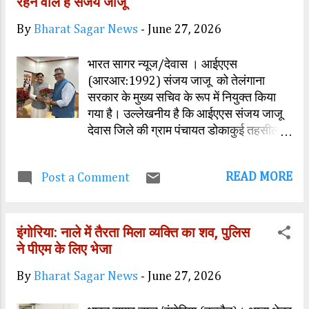
रहने वाले है संजय जाजू
बनाने की दिशा में कदम उठाना है।इस पहल के
By
Bharat Sagar News
-
June 27, 2026
अंतर्गत, अमलतास अस्पताल द्वारा संचालित
शासन द्वारा मान्यता प्राप्त नशा मुक्ति एवं पुनर्वास
भारत सागर न्यूज/देवास । आईएएस
केंद्र की टीम द्वारा लोगो को विभिन्न माध्यमो से
(आरआर:1992) संजय जाजू को तेलंगाना
लोगो को प्रत्यक्ष रूप से नशा से दुष्प्रभावों से
सरकार के मुख्य सचिव के रूप में नियुक्त किया
जागरूक कर रही है। इस विशेष अभियान के
गया है। उल्लेखनीय है कि आईएएस संजय जाजू
तहत नशे के खिलाफ जागरूकता का प्रसार,
देवास जिले की ग्राम पंचायत डोकाकुई तहसील
नुक्कड़ नाटक , सेमिनार्स, व्याख्यान शपथ ग्रहण,
कन्नौद के रहने वाले हैं । आईएएस संजय जाजू
रेलिया, पोस्टर ,पेंटिग आदि कार्यक्रमों के साथ
को के. रामकृष्ण राव आईएएस (आरआर:1991)
युवा वर्ग को नशे के दुष्प्रभावों से अ...
READ MORE
Post a Comment
तेलंगाना सरकार के स्थान पर मुख्य सचिव के रूप
में नियुक्त किया गया है। जो 30 जून 2026 को
सेवा से सेवानिवृत्त हो रहे हैं।
इंगोरिया: नाले में तैरता मिला व्यक्ति का शव, पुलिस
ने पीएम के लिए भेजा
By
Bharat Sagar News
-
June 27, 2026