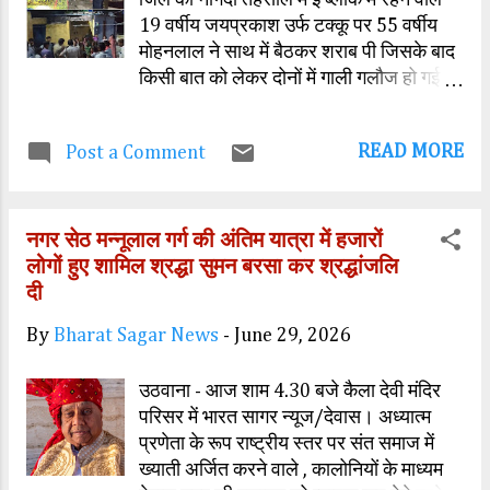
प्रशासन और नगर निगम की उदासीनता के चलते
19 वर्षीय जयप्रकाश उर्फ टक्कू पर 55 वर्षीय
यह मार्ग सुगम होने के बजाय अवरोधों से भरा हुआ
मोहनलाल ने साथ में बैठकर शराब पी जिसके बाद
है। यदि समय रहते इस मार्ग को खाली नहीं कराया
किसी बात को लेकर दोनों में गाली गलौज हो गई
गया, तो सावन के आगामी महीनों में उमड़ने वाली
और मोहन लाल ने घर में पड़ी जयप्रकाश के सीने
लाखों की भीड़ के बीच स्थिति और भी भयावह हो
पर तलवार से वार, कर दिया जिससे युवक
सकती है। प्रशासन की ओर से सुगम दर्शन के
READ MORE
Post a Comment
जयप्रकाश की मौके पर ही मौत,हो गई नगर में हुई
दावों की हवा इस बदइंतजामी के कारण निकलती...
हत्या के बाद क्षेत्र में फैली सनसनी। फैल गई
जिसके बाद परिजनों ने एक से अधिक आरोपियों के
नगर सेठ मन्नूलाल गर्ग की अंतिम यात्रा में हजारों
शामिल होने का आरोप लगाते हुए थाने का घेराव
लोगों हुए शामिल श्रद्धा सुमन बरसा कर श्रद्धांजलि
किया। जिसके बाद नागदा सीएसपी व थाना
दी
प्रभारी ने मौके पर पहुंचकर साक्ष्य जुटाए, पुलिस
हर पहलू पर मामले की जांच में जुटी है।पुलिस ने
By
Bharat Sagar News
-
June 29, 2026
युवक का शव पोस्टमार्टम के लिए भिजवा दिया ।
उठवाना - आज शाम 4.30 बजे कैला देवी मंदिर
परिसर में भारत सागर न्यूज/देवास। अध्यात्म
प्रणेता के रूप राष्ट्रीय स्तर पर संत समाज में
ख्याती अर्जित करने वाले , कालोनियों के माध्यम