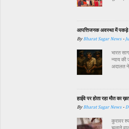
सज्जा की 
अतिथि शास
अध्यक्ष र
प्रबंधक स
आपत्तिजनक अवस्था में पकड़े 
विधि-विधान
By
Bharat Sagar News
-
J
कन्याओं क
शक्ति स्व
भारत सागर
न्याय की 
अदालत ने
अर्थदंड 
किया गया 
दौरान सा
इसी बात स
हाईवे पर होता रहा मौत का ख़
दिया। पुल
By
Bharat Sagar News
-
D
डाले और श
https:/
कुरावर श्
मामले की 
चलाने वाल