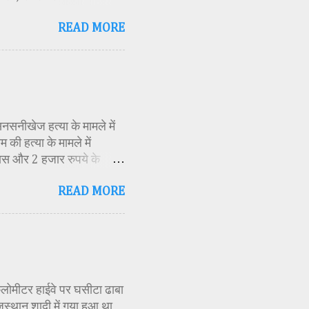
िकारी समीक्षा जैन, विशिष्ट
READ MORE
ति अध्यक्ष एवं भाजपा जिला
 विभाग सहायक कार्यक्रम
 मूर्ति एवं अखंड ज्योत का
र के बीच देवी शक्ति स्वरूपा
क मंत्रोच्चार के बीच देवी
सनसनीखेज हत्या के मामले में
की हत्या के मामले में
ास और 2 हजार रुपये के
ं स्थित एक बोरवेल से बरामद
READ MORE
ीके से की गई है। जांच के
स्थिति में देख लिया था।
 बनाई और हत्या को अंजाम
 दराते से उसके दोनों हाथ काट
ds-then-hanged.html
 किलोमीटर हाईवे पर घसीटा ढाबा
जस्थान शादी में गया हुआ था