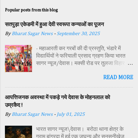
Popular posts from this blog
सतपुड़ा एकेडमी में हुआ देवी स्वरूपा कन्याओं का पूजन
By
Bharat Sagar News
-
September 30, 2025
- महाआरती कर गरबों की दी प्रस्तुति, भंडारे में
विद्यार्थियों ने फरियाली प्रसाद ग्रहण किया भारत
सागर न्यूज/देवास। मक्सी रोड पर तुलजा विहार
कॉलोनी में स्थित सतपुड़ा एकेडमी में नवरात्रि पर्व के
READ MORE
पावन अवसर पर कन्या पूजन एवं गरबा महोत्सव का
आयोजन किया गया। इस अवसर पर विद्यालय
परिसर में तोरण, रंगोली से आकर्षक साज-सज्जा की
आपत्तिजनक अवस्था में पकड़े गये देवास के मोहनलाल को
गई। सर्वप्रथम मुख्य अतिथि महिला बाल विकास
उम्रकैद !
विभाग दक्षिण परियोजना अधिकारी समीक्षा जैन,
By
Bharat Sagar News
-
July 01, 2025
विशिष्ट अतिथि शासकीय पॉलिटेक्निक कॉलेज
प्राचार्य डा. सोनल भाटी, वैभव विहार शिक्षा समिति
भारत सागर न्यूज\देवास। बरोठा थाना क्षेत्र के
अध्यक्ष एवं भाजपा जिला अध्यक्ष रायसिंह सेंधव,
ग्राम बांगरदा में हुई एक जघन्य और सनसनीखेज
स्वास्थ विभाग जिला कार्यक्रम प्रबंधक कामाक्षी दुबे,