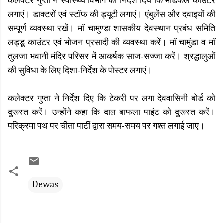
कलेक्टर गुप्ता ने स्‍वास्‍थ्‍य विभाग को निर्देश दिये कि मेडिकल काउंटर
लगाएं। डाक्‍टरों एवं स्‍टॉफ की ड्यूटी लगाएं। एंबुलेंस और दवाइयों की
सम्‍पूर्ण व्‍यवस्‍था रखें। मॉ चामुण्‍डा शासकीय देवस्‍थान प्रबंध समिति
लड्डू काउंटर एवं भोजन प्रसादी की व्यवस्था करें। मॉ चामुंडा व मॉ
तुलजा भवानी मंदिर परिसर में आकर्षक साज-सज्‍जा करें। श्रद्धालुओं
की सुविधा के लिए दिशा-निर्देश के पोस्‍टर लगाएं।
कलेक्टर गुप्ता ने निर्देश दिए कि टेकरी पर लगा देववासिनी बोर्ड को
दुरूस्त करें। उन्होंने कहा कि दाल बाफला पाइंट को दुरूस्त करें।
परिक्रमा पथ पर चीता पार्टी द्वारा समय-समय पर गश्त लगाई जाए।
Dewas
C