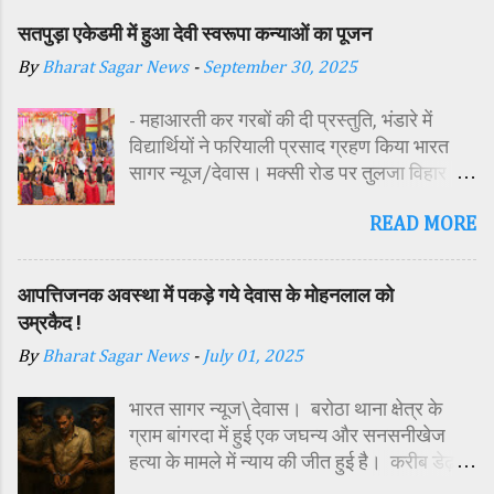
सतपुड़ा एकेडमी में हुआ देवी स्वरूपा कन्याओं का पूजन
By
Bharat Sagar News
-
September 30, 2025
- महाआरती कर गरबों की दी प्रस्तुति, भंडारे में
विद्यार्थियों ने फरियाली प्रसाद ग्रहण किया भारत
सागर न्यूज/देवास। मक्सी रोड पर तुलजा विहार
कॉलोनी में स्थित सतपुड़ा एकेडमी में नवरात्रि पर्व के
READ MORE
पावन अवसर पर कन्या पूजन एवं गरबा महोत्सव का
आयोजन किया गया। इस अवसर पर विद्यालय
परिसर में तोरण, रंगोली से आकर्षक साज-सज्जा की
आपत्तिजनक अवस्था में पकड़े गये देवास के मोहनलाल को
गई। सर्वप्रथम मुख्य अतिथि महिला बाल विकास
उम्रकैद !
विभाग दक्षिण परियोजना अधिकारी समीक्षा जैन,
By
Bharat Sagar News
-
July 01, 2025
विशिष्ट अतिथि शासकीय पॉलिटेक्निक कॉलेज
प्राचार्य डा. सोनल भाटी, वैभव विहार शिक्षा समिति
भारत सागर न्यूज\देवास। बरोठा थाना क्षेत्र के
अध्यक्ष एवं भाजपा जिला अध्यक्ष रायसिंह सेंधव,
ग्राम बांगरदा में हुई एक जघन्य और सनसनीखेज
स्वास्थ विभाग जिला कार्यक्रम प्रबंधक कामाक्षी दुबे,
हत्या के मामले में न्याय की जीत हुई है। करीब डेढ़
स्वास्थ विभाग सहायक कार्यक्रम प्रबंधक स्वीटी
साल पहले दिसंबर 2023 में 15 वर्षीय किशोर
यादव, महिला बाल विकास विभाग पर्यवेक्षक कविता