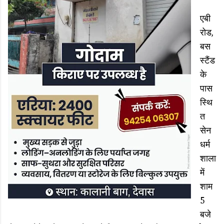
एबी
रोड,
बस
स्टैंड
के
पास
स्थि
त
सेन
धर्म
शाला
में
शाम
5
बजे