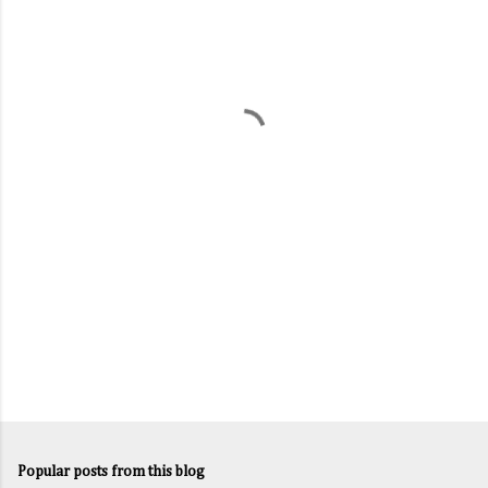
m
e
n
t
s
Popular posts from this blog