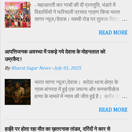
- महाआरती कर गरबों की दी प्रस्तुति, भंडारे में
विद्यार्थियों ने फरियाली प्रसाद ग्रहण किया भारत
सागर न्यूज/देवास। मक्सी रोड पर तुलजा विहार
कॉलोनी में स्थित सतपुड़ा एकेडमी में नवरात्रि पर्व के
READ MORE
पावन अवसर पर कन्या पूजन एवं गरबा महोत्सव का
आयोजन किया गया। इस अवसर पर विद्यालय
परिसर में तोरण, रंगोली से आकर्षक साज-सज्जा की
आपत्तिजनक अवस्था में पकड़े गये देवास के मोहनलाल को
गई। सर्वप्रथम मुख्य अतिथि महिला बाल विकास
उम्रकैद !
विभाग दक्षिण परियोजना अधिकारी समीक्षा जैन,
By
Bharat Sagar News
-
July 01, 2025
विशिष्ट अतिथि शासकीय पॉलिटेक्निक कॉलेज
प्राचार्य डा. सोनल भाटी, वैभव विहार शिक्षा समिति
भारत सागर न्यूज\देवास। बरोठा थाना क्षेत्र के
अध्यक्ष एवं भाजपा जिला अध्यक्ष रायसिंह सेंधव,
ग्राम बांगरदा में हुई एक जघन्य और सनसनीखेज
स्वास्थ विभाग जिला कार्यक्रम प्रबंधक कामाक्षी दुबे,
हत्या के मामले में न्याय की जीत हुई है। करीब डेढ़
स्वास्थ विभाग सहायक कार्यक्रम प्रबंधक स्वीटी
साल पहले दिसंबर 2023 में 15 वर्षीय किशोर
यादव, महिला बाल विकास विभाग पर्यवेक्षक कविता
READ MORE
हरिओम की हत्या के मामले में अदालत ने उसके पिता
ठाकुर ने मातारानी की मूर्ति एवं अखंड ज्योत का विधि-
मोहनलाल चौहान को दोषी करार देते हुए आजीवन
विधानपूर्वक पूजन-अर्चन किया। पं. मयंक द्विवेदी के
कठोर कारावास और 2 हजार रुपये के अर्थदंड की
आचार्यत्व में वैदिक मंत्रोच्चार के बीच देवी शक्ति
हाईवे पर होता रहा मौत का ख़तरनाक तांडव, दरिंदों ने कार से