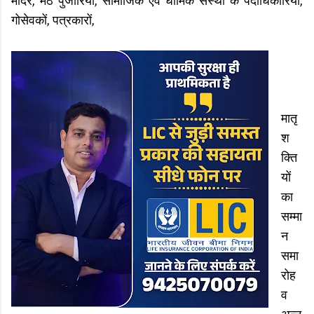
मंदिर, मठ पुजारियों, सामाजिक एवं धार्मिक संस्था के पदाधिकारियों,
गोसेवकों, पत्रकारों,
मातृ
श
क्ति
यों
का
सम्मा
न
समा
रोह
व