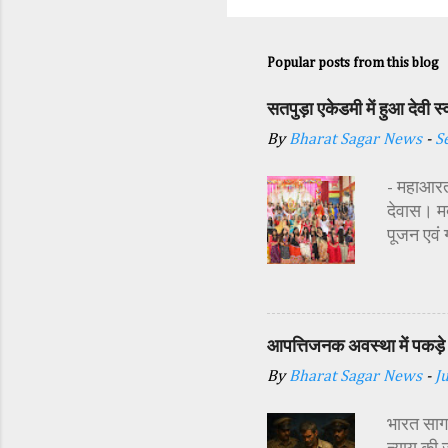
Popular posts from this blog
सतपुड़ा एकेडमी में हुआ देवी 
By
Bharat Sagar News
-
S
- महाआरती
देवास। मक
पूजन एवं
सज्जा की 
अतिथि शास
अध्यक्ष र
प्रबंधक स
आपत्तिजनक अवस्था में पकड़े 
विधि-विधान
By
Bharat Sagar News
-
J
कन्याओं क
शक्ति स्व
भारत सागर