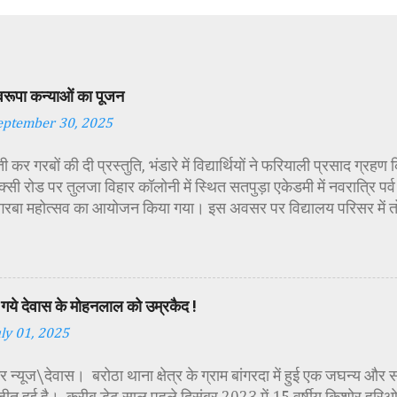
स्वरूपा कन्याओं का पूजन
eptember 30, 2025
 कर गरबों की दी प्रस्तुति, भंडारे में विद्यार्थियों ने फरियाली प्रसाद ग्रह
्सी रोड पर तुलजा विहार कॉलोनी में स्थित सतपुड़ा एकेडमी में नवरात्रि प
 गरबा महोत्सव का आयोजन किया गया। इस अवसर पर विद्यालय परिसर में त
गई। सर्वप्रथम मुख्य अतिथि महिला बाल विकास विभाग दक्षिण परियोजना अध
कीय पॉलिटेक्निक कॉलेज प्राचार्य डा. सोनल भाटी, वैभव विहार शिक्षा समि
ायसिंह सेंधव, स्वास्थ विभाग जिला कार्यक्रम प्रबंधक कामाक्षी दुबे, स्वास्थ
्वीटी यादव, महिला बाल विकास विभाग पर्यवेक्षक कविता ठाकुर ने मातारानी की
गये देवास के मोहनलाल को उम्रकैद !
पूर्वक पूजन-अर्चन किया। पं. मयंक द्विवेदी के आचार्यत्व में वैदिक मंत्रोच्चा
uly 01, 2025
ा विधिविधान पूर्वक पूजन-अर्चन किया गया। कार्यक्रम में अतिथिजनों ने वैदि
रूपा छोटी-छोटी कन्याओं के चरण धोकर मं...
 न्यूज\देवास। बरोठा थाना क्षेत्र के ग्राम बांगरदा में हुई एक जघन्य और 