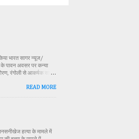
ण किया भारत सागर न्यूज/
र्व के पावन अवसर पर कन्या
ोरण, रंगोली से आकर्षक साज-
िकारी समीक्षा जैन, विशिष्ट
READ MORE
ति अध्यक्ष एवं भाजपा जिला
 विभाग सहायक कार्यक्रम
 मूर्ति एवं अखंड ज्योत का
र के बीच देवी शक्ति स्वरूपा
क मंत्रोच्चार के बीच देवी
सनसनीखेज हत्या के मामले में