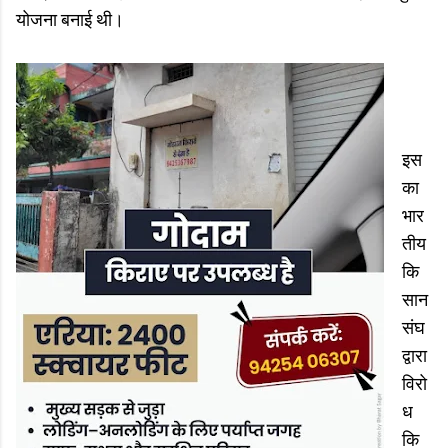
योजना बनाई थी।
इस
का
भार
तीय
कि
सान
संघ
द्वारा
विरो
ध
कि