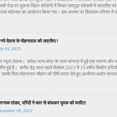
्सी रोड पर तुलजा विहार कॉलोनी में स्थित सतपुड़ा एकेडमी में नवरात्रि प
 गरबा महोत्सव का आयोजन किया गया। इस अवसर पर विद्यालय परिसर में त
गई। सर्वप्रथम मुख्य अतिथि महिला बाल विकास विभाग दक्षिण परियोजना अध
कीय पॉलिटेक्निक कॉलेज प्राचार्य डा. सोनल भाटी, वैभव विहार शिक्षा समि
ायसिंह सेंधव, स्वास्थ विभाग जिला कार्यक्रम प्रबंधक कामाक्षी दुबे, स्वास्थ
्वीटी यादव, महिला बाल विकास विभाग पर्यवेक्षक कविता ठाकुर ने मातारानी की
गये देवास के मोहनलाल को उम्रकैद !
पूर्वक पूजन-अर्चन किया। पं. मयंक द्विवेदी के आचार्यत्व में वैदिक मंत्रोच्चा
uly 01, 2025
ा विधिविधान पूर्वक पूजन-अर्चन किया गया। कार्यक्रम में अतिथिजनों ने वैदि
रूपा छोटी-छोटी कन्याओं के चरण धोकर मं...
 न्यूज\देवास। बरोठा थाना क्षेत्र के ग्राम बांगरदा में हुई एक जघन्य और 
जीत हुई है। करीब डेढ़ साल पहले दिसंबर 2023 में 15 वर्षीय किशोर हरिओम 
 उसके पिता मोहनलाल चौहान को दोषी करार देते हुए आजीवन कठोर काराव
की सजा सुनाई है। यह मामला तब सामने आया था जब हरिओम का शव ग्राम मे
था। शव की हालत देख कर ही यह स्पष्ट हो गया था, कि हत्या बेहद नृशंस तर
मने आया कि मृतक हरिओम ने अपने पिता को एक महिला के साथ आपत्तिजनक 
े परेशान होकर आरोपी पिता ने अपने ही बेटे को रास्ते से हटाने की योजना
तरनाक तांडव, दरिंदों ने कार से बांधकर युवक को घसीटा
िस जांच में पता चला कि मोहनलाल ने पहले बेटे का गला रस्सी से घोंटा, फिर
ecember 06, 2023
व को बोरवेल में फेंक दिया, ताकि सबूत छिपाया जा सके। यह भी पढ़े :