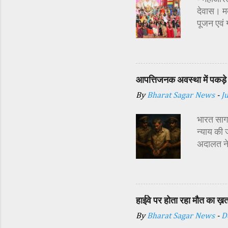
देवास। मक
पूजन एवं
सज्जा की 
अतिथि शास
अध्यक्ष र
प्रबंधक स
आपत्तिजनक अवस्था में पकड़े 
विधि-विधान
By
Bharat Sagar News
-
J
कन्याओं क
शक्ति स्व
भारत सागर
न्याय की 
अदालत ने
अर्थदंड 
किया गया 
दौरान सा
इसी बात स
हाईवे पर होता रहा मौत का ख़
दिया। पुल
By
Bharat Sagar News
-
D
डाले और श