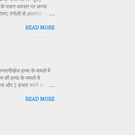
र्व के पावन अवसर पर कन्या
ोरण, रंगोली से आकर्षक साज-
िकारी समीक्षा जैन, विशिष्ट
READ MORE
ति अध्यक्ष एवं भाजपा जिला
 विभाग सहायक कार्यक्रम
 मूर्ति एवं अखंड ज्योत का
र के बीच देवी शक्ति स्वरूपा
क मंत्रोच्चार के बीच देवी
सनसनीखेज हत्या के मामले में
की हत्या के मामले में
ास और 2 हजार रुपये के
ं स्थित एक बोरवेल से बरामद
READ MORE
ीके से की गई है। जांच के
स्थिति में देख लिया था।
 बनाई और हत्या को अंजाम
 दराते से उसके दोनों हाथ काट