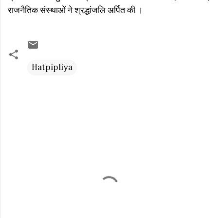
राजनैतिक संस्थाओं ने श्रद्धांजलि अर्पित की ।
Hatpipliya
C
o
m
m
e
n
t
s