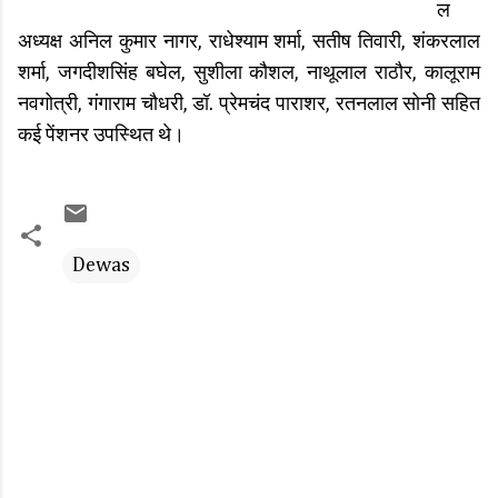
ल
अध्यक्ष अनिल कुमार नागर, राधेश्याम शर्मा, सतीष तिवारी, शंकरलाल
शर्मा, जगदीशसिंह बघेल, सुशीला कौशल, नाथूलाल राठौर, कालूराम
नवगोत्री, गंगाराम चौधरी, डॉ. प्रेमचंद पाराशर, रतनलाल सोनी सहित
कई पेंशनर उपस्थित थे।
Dewas
C
o
m
m
e
n