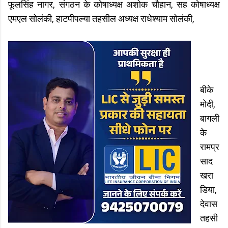
फूलसिंह नागर, संगठन के कोषाध्यक्ष अशोक चौहान, सह कोषाध्यक्ष
एमएल सोलंकी, हाटपीपल्या तहसील अध्यक्ष राधेश्याम सोलंकी,
बीके
मोदी,
बागली
के
रामप्र
साद
खरा
डिया,
देवास
तहसी