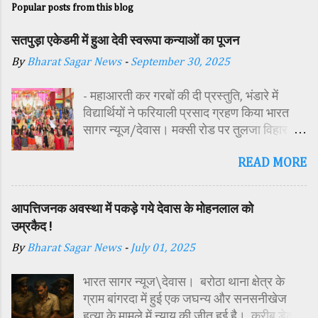
Popular posts from this blog
सतपुड़ा एकेडमी में हुआ देवी स्वरूपा कन्याओं का पूजन
By
Bharat Sagar News
-
September 30, 2025
- महाआरती कर गरबों की दी प्रस्तुति, भंडारे में
विद्यार्थियों ने फरियाली प्रसाद ग्रहण किया भारत
सागर न्यूज/देवास। मक्सी रोड पर तुलजा विहार
कॉलोनी में स्थित सतपुड़ा एकेडमी में नवरात्रि पर्व के
READ MORE
पावन अवसर पर कन्या पूजन एवं गरबा महोत्सव का
आयोजन किया गया। इस अवसर पर विद्यालय
परिसर में तोरण, रंगोली से आकर्षक साज-सज्जा की
आपत्तिजनक अवस्था में पकड़े गये देवास के मोहनलाल को
गई। सर्वप्रथम मुख्य अतिथि महिला बाल विकास
उम्रकैद !
विभाग दक्षिण परियोजना अधिकारी समीक्षा जैन,
By
Bharat Sagar News
-
July 01, 2025
विशिष्ट अतिथि शासकीय पॉलिटेक्निक कॉलेज
प्राचार्य डा. सोनल भाटी, वैभव विहार शिक्षा समिति
भारत सागर न्यूज\देवास। बरोठा थाना क्षेत्र के
अध्यक्ष एवं भाजपा जिला अध्यक्ष रायसिंह सेंधव,
ग्राम बांगरदा में हुई एक जघन्य और सनसनीखेज
स्वास्थ विभाग जिला कार्यक्रम प्रबंधक कामाक्षी दुबे,
हत्या के मामले में न्याय की जीत हुई है। करीब डेढ़