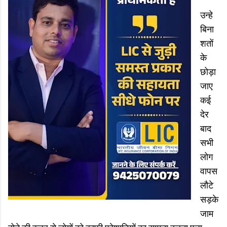
उन्हे
बिना
शतों
के
छोड़ा
जाए
कई
देर
बाद
सभी
लोग
वापस
लौटे
सड़के
जाम