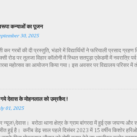
स्वरूपा कन्याओं का पूजन
eptember 30, 2025
 कर गरबों की दी प्रस्तुति, भंडारे में विद्यार्थियों ने फरियाली प्रसाद ग्रह
्सी रोड पर तुलजा विहार कॉलोनी में स्थित सतपुड़ा एकेडमी में नवरात्रि प
 गरबा महोत्सव का आयोजन किया गया। इस अवसर पर विद्यालय परिसर में त
गई। सर्वप्रथम मुख्य अतिथि महिला बाल विकास विभाग दक्षिण परियोजना अध
कीय पॉलिटेक्निक कॉलेज प्राचार्य डा. सोनल भाटी, वैभव विहार शिक्षा समि
ायसिंह सेंधव, स्वास्थ विभाग जिला कार्यक्रम प्रबंधक कामाक्षी दुबे, स्वास्थ
्वीटी यादव, महिला बाल विकास विभाग पर्यवेक्षक कविता ठाकुर ने मातारानी की
गये देवास के मोहनलाल को उम्रकैद !
पूर्वक पूजन-अर्चन किया। पं. मयंक द्विवेदी के आचार्यत्व में वैदिक मंत्रोच्चा
uly 01, 2025
ा विधिविधान पूर्वक पूजन-अर्चन किया गया। कार्यक्रम में अतिथिजनों ने वैदि
रूपा छोटी-छोटी कन्याओं के चरण धोकर मं...
 न्यूज\देवास। बरोठा थाना क्षेत्र के ग्राम बांगरदा में हुई एक जघन्य और 
जीत हुई है। करीब डेढ़ साल पहले दिसंबर 2023 में 15 वर्षीय किशोर हरिओम 