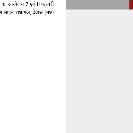
26” का आयोजन 7 एवं 8 फरवरी
स लाइन राधागंज, देवास (मध्य