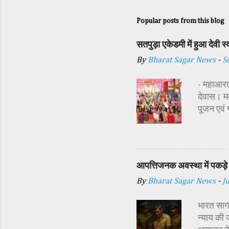
Popular posts from this blog
सतपुड़ा एकेडमी में हुआ देवी 
By
Bharat Sagar News
-
S
- महाआरती
देवास। मक
पूजन एवं
सज्जा की 
अतिथि शास
अध्यक्ष र
प्रबंधक स
आपत्तिजनक अवस्था में पकड़े 
विधि-विधान
By
Bharat Sagar News
-
J
कन्याओं क
शक्ति स्व
भारत सागर
न्याय की 