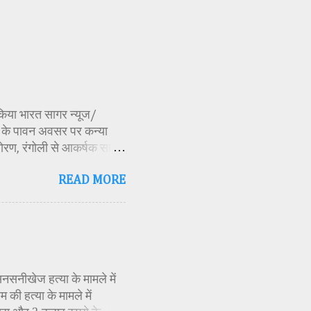
ण किया भारत सागर न्यूज/
र्व के पावन अवसर पर कन्या
ोरण, रंगोली से आकर्षक साज-
िकारी समीक्षा जैन, विशिष्ट
READ MORE
ति अध्यक्ष एवं भाजपा जिला
 विभाग सहायक कार्यक्रम
 मूर्ति एवं अखंड ज्योत का
र के बीच देवी शक्ति स्वरूपा
क मंत्रोच्चार के बीच देवी
सनसनीखेज हत्या के मामले में
की हत्या के मामले में