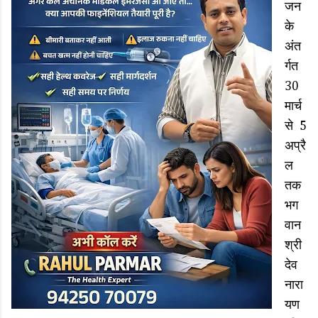
जन
के
अंत
र्गत
30
मार्च
से 5
अप्रै
ल
तक
भग
वान
श्री
देव
नारा
यण