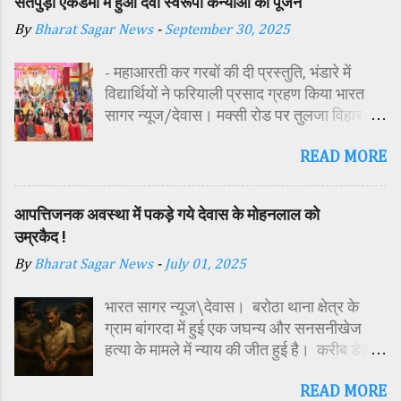
सतपुड़ा एकेडमी में हुआ देवी स्वरूपा कन्याओं का पूजन
By
Bharat Sagar News
-
September 30, 2025
- महाआरती कर गरबों की दी प्रस्तुति, भंडारे में
विद्यार्थियों ने फरियाली प्रसाद ग्रहण किया भारत
सागर न्यूज/देवास। मक्सी रोड पर तुलजा विहार
कॉलोनी में स्थित सतपुड़ा एकेडमी में नवरात्रि पर्व के
READ MORE
पावन अवसर पर कन्या पूजन एवं गरबा महोत्सव का
आयोजन किया गया। इस अवसर पर विद्यालय
परिसर में तोरण, रंगोली से आकर्षक साज-सज्जा की
आपत्तिजनक अवस्था में पकड़े गये देवास के मोहनलाल को
गई। सर्वप्रथम मुख्य अतिथि महिला बाल विकास
उम्रकैद !
विभाग दक्षिण परियोजना अधिकारी समीक्षा जैन,
By
Bharat Sagar News
-
July 01, 2025
विशिष्ट अतिथि शासकीय पॉलिटेक्निक कॉलेज
प्राचार्य डा. सोनल भाटी, वैभव विहार शिक्षा समिति
भारत सागर न्यूज\देवास। बरोठा थाना क्षेत्र के
अध्यक्ष एवं भाजपा जिला अध्यक्ष रायसिंह सेंधव,
ग्राम बांगरदा में हुई एक जघन्य और सनसनीखेज
स्वास्थ विभाग जिला कार्यक्रम प्रबंधक कामाक्षी दुबे,
हत्या के मामले में न्याय की जीत हुई है। करीब डेढ़
स्वास्थ विभाग सहायक कार्यक्रम प्रबंधक स्वीटी
साल पहले दिसंबर 2023 में 15 वर्षीय किशोर
यादव, महिला बाल विकास विभाग पर्यवेक्षक कविता
READ MORE
हरिओम की हत्या के मामले में अदालत ने उसके पिता
ठाकुर ने मातारानी की मूर्ति एवं अखंड ज्योत का विधि-