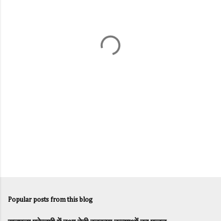
e
n
t
s
Popular posts from this blog