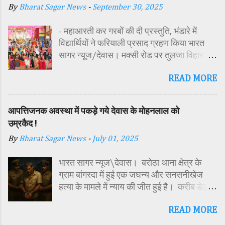
By
Bharat Sagar News
-
September 30, 2025
- महाआरती कर गरबों की दी प्रस्तुति, भंडारे में
विद्यार्थियों ने फरियाली प्रसाद ग्रहण किया भारत
सागर न्यूज/देवास। मक्सी रोड पर तुलजा विहार
कॉलोनी में स्थित सतपुड़ा एकेडमी में नवरात्रि पर्व के
READ MORE
पावन अवसर पर कन्या पूजन एवं गरबा महोत्सव का
आयोजन किया गया। इस अवसर पर विद्यालय
परिसर में तोरण, रंगोली से आकर्षक साज-सज्जा की
आपत्तिजनक अवस्था में पकड़े गये देवास के मोहनलाल को
गई। सर्वप्रथम मुख्य अतिथि महिला बाल विकास
उम्रकैद !
विभाग दक्षिण परियोजना अधिकारी समीक्षा जैन,
By
Bharat Sagar News
-
July 01, 2025
विशिष्ट अतिथि शासकीय पॉलिटेक्निक कॉलेज
प्राचार्य डा. सोनल भाटी, वैभव विहार शिक्षा समिति
भारत सागर न्यूज\देवास। बरोठा थाना क्षेत्र के
अध्यक्ष एवं भाजपा जिला अध्यक्ष रायसिंह सेंधव,
ग्राम बांगरदा में हुई एक जघन्य और सनसनीखेज
स्वास्थ विभाग जिला कार्यक्रम प्रबंधक कामाक्षी दुबे,
हत्या के मामले में न्याय की जीत हुई है। करीब डेढ़
स्वास्थ विभाग सहायक कार्यक्रम प्रबंधक स्वीटी
साल पहले दिसंबर 2023 में 15 वर्षीय किशोर
यादव, महिला बाल विकास विभाग पर्यवेक्षक कविता
READ MORE
हरिओम की हत्या के मामले में अदालत ने उसके पिता
ठाकुर ने मातारानी की मूर्ति एवं अखंड ज्योत का विधि-
मोहनलाल चौहान को दोषी करार देते हुए आजीवन
विधानपूर्वक पूजन-अर्चन किया। पं. मयंक द्विवेदी के