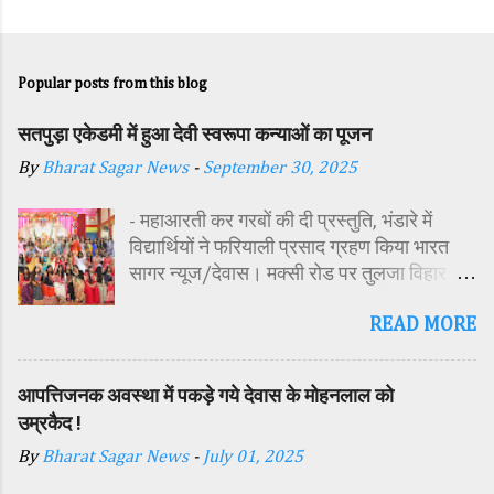
Popular posts from this blog
सतपुड़ा एकेडमी में हुआ देवी स्वरूपा कन्याओं का पूजन
By
Bharat Sagar News
-
September 30, 2025
- महाआरती कर गरबों की दी प्रस्तुति, भंडारे में
विद्यार्थियों ने फरियाली प्रसाद ग्रहण किया भारत
सागर न्यूज/देवास। मक्सी रोड पर तुलजा विहार
कॉलोनी में स्थित सतपुड़ा एकेडमी में नवरात्रि पर्व के
READ MORE
पावन अवसर पर कन्या पूजन एवं गरबा महोत्सव का
आयोजन किया गया। इस अवसर पर विद्यालय
परिसर में तोरण, रंगोली से आकर्षक साज-सज्जा की
आपत्तिजनक अवस्था में पकड़े गये देवास के मोहनलाल को
गई। सर्वप्रथम मुख्य अतिथि महिला बाल विकास
उम्रकैद !
विभाग दक्षिण परियोजना अधिकारी समीक्षा जैन,
By
Bharat Sagar News
-
July 01, 2025
विशिष्ट अतिथि शासकीय पॉलिटेक्निक कॉलेज
प्राचार्य डा. सोनल भाटी, वैभव विहार शिक्षा समिति