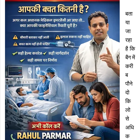
बता
या
जा
रहा
है कि
बैग में
करी
ब
पौने
दो
कि
लो
से
अधि
क