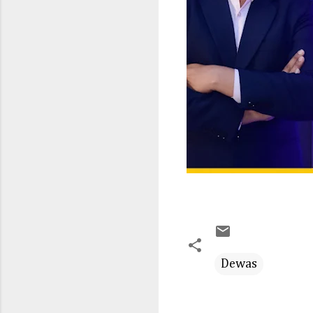
Dewas
C