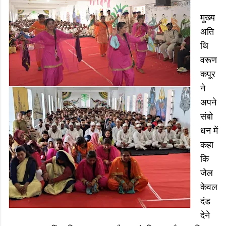
मुख्य
अति
थि
वरूण
कपूर
ने
अपने
संबो
धन में
कहा
कि
जेल
केवल
दंड
देने