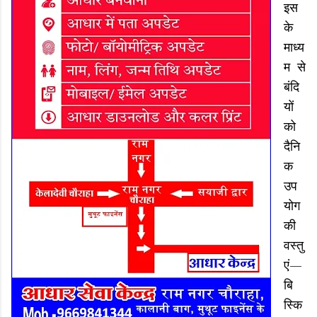
इस
के
माध्य
म से
बंदि
यों
को
दैनि
क
उप
योग
की
वस्तु
एं—
बि
स्कि