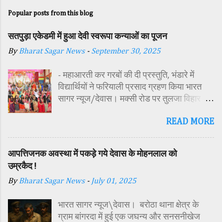
Popular posts from this blog
सतपुड़ा एकेडमी में हुआ देवी स्वरूपा कन्याओं का पूजन
By
Bharat Sagar News
-
September 30, 2025
- महाआरती कर गरबों की दी प्रस्तुति, भंडारे में
विद्यार्थियों ने फरियाली प्रसाद ग्रहण किया भारत
सागर न्यूज/देवास। मक्सी रोड पर तुलजा विहार
कॉलोनी में स्थित सतपुड़ा एकेडमी में नवरात्रि पर्व के
READ MORE
पावन अवसर पर कन्या पूजन एवं गरबा महोत्सव का
आयोजन किया गया। इस अवसर पर विद्यालय
परिसर में तोरण, रंगोली से आकर्षक साज-सज्जा की
आपत्तिजनक अवस्था में पकड़े गये देवास के मोहनलाल को
गई। सर्वप्रथम मुख्य अतिथि महिला बाल विकास
उम्रकैद !
विभाग दक्षिण परियोजना अधिकारी समीक्षा जैन,
By
Bharat Sagar News
-
July 01, 2025
विशिष्ट अतिथि शासकीय पॉलिटेक्निक कॉलेज
प्राचार्य डा. सोनल भाटी, वैभव विहार शिक्षा समिति
भारत सागर न्यूज\देवास। बरोठा थाना क्षेत्र के
अध्यक्ष एवं भाजपा जिला अध्यक्ष रायसिंह सेंधव,
ग्राम बांगरदा में हुई एक जघन्य और सनसनीखेज
स्वास्थ विभाग जिला कार्यक्रम प्रबंधक कामाक्षी दुबे,