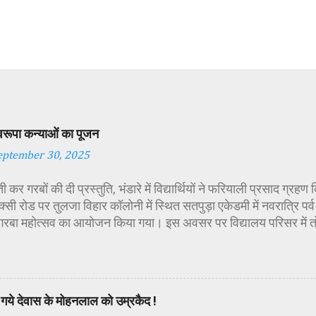
स्वरूपा कन्याओं का पूजन
eptember 30, 2025
 कर गरबों की दी प्रस्तुति, भंडारे में विद्यार्थियों ने फरियाली प्रसाद ग्रह
्सी रोड पर तुलजा विहार कॉलोनी में स्थित सतपुड़ा एकेडमी में नवरात्रि प
 गरबा महोत्सव का आयोजन किया गया। इस अवसर पर विद्यालय परिसर में त
गई। सर्वप्रथम मुख्य अतिथि महिला बाल विकास विभाग दक्षिण परियोजना अध
कीय पॉलिटेक्निक कॉलेज प्राचार्य डा. सोनल भाटी, वैभव विहार शिक्षा समि
ायसिंह सेंधव, स्वास्थ विभाग जिला कार्यक्रम प्रबंधक कामाक्षी दुबे, स्वास्थ
्वीटी यादव, महिला बाल विकास विभाग पर्यवेक्षक कविता ठाकुर ने मातारानी की
गये देवास के मोहनलाल को उम्रकैद !
पूर्वक पूजन-अर्चन किया। पं. मयंक द्विवेदी के आचार्यत्व में वैदिक मंत्रोच्चा