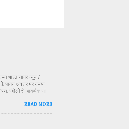
ण किया भारत सागर न्यूज/
र्व के पावन अवसर पर कन्या
ोरण, रंगोली से आकर्षक साज-
िकारी समीक्षा जैन, विशिष्ट
READ MORE
ति अध्यक्ष एवं भाजपा जिला
 विभाग सहायक कार्यक्रम
 मूर्ति एवं अखंड ज्योत का
र के बीच देवी शक्ति स्वरूपा