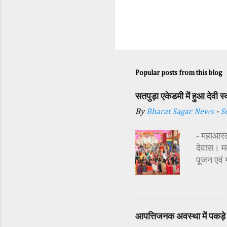
Popular posts from this blog
सतपुड़ा एकेडमी में हुआ देवी 
By
Bharat Sagar News
-
S
- महाआरती
देवास। मक
पूजन एवं
सज्जा की 
अतिथि शास
अध्यक्ष र
प्रबंधक स
आपत्तिजनक अवस्था में पकड़े 
विधि-विधान