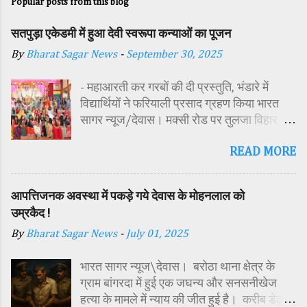
Popular posts from this blog
सतपुड़ा एकेडमी में हुआ देवी स्वरूपा कन्याओं का पूजन
By
Bharat Sagar News
-
September 30, 2025
- महाआरती कर गरबों की दी प्रस्तुति, भंडारे में
विद्यार्थियों ने फरियाली प्रसाद ग्रहण किया भारत
सागर न्यूज/देवास। मक्सी रोड पर तुलजा विहार
कॉलोनी में स्थित सतपुड़ा एकेडमी में नवरात्रि पर्व के
READ MORE
पावन अवसर पर कन्या पूजन एवं गरबा महोत्सव का
आयोजन किया गया। इस अवसर पर विद्यालय
परिसर में तोरण, रंगोली से आकर्षक साज-सज्जा की
आपत्तिजनक अवस्था में पकड़े गये देवास के मोहनलाल को
गई। सर्वप्रथम मुख्य अतिथि महिला बाल विकास
उम्रकैद !
विभाग दक्षिण परियोजना अधिकारी समीक्षा जैन,
By
Bharat Sagar News
-
July 01, 2025
विशिष्ट अतिथि शासकीय पॉलिटेक्निक कॉलेज
प्राचार्य डा. सोनल भाटी, वैभव विहार शिक्षा समिति
भारत सागर न्यूज\देवास। बरोठा थाना क्षेत्र के
अध्यक्ष एवं भाजपा जिला अध्यक्ष रायसिंह सेंधव,
ग्राम बांगरदा में हुई एक जघन्य और सनसनीखेज
स्वास्थ विभाग जिला कार्यक्रम प्रबंधक कामाक्षी दुबे,
हत्या के मामले में न्याय की जीत हुई है। करीब डेढ़
स्वास्थ विभाग सहायक कार्यक्रम प्रबंधक स्वीटी