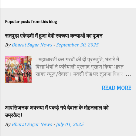
Popular posts from this blog
सतपुड़ा एकेडमी में हुआ देवी स्वरूपा कन्याओं का पूजन
By
Bharat Sagar News
-
September 30, 2025
- महाआरती कर गरबों की दी प्रस्तुति, भंडारे में
विद्यार्थियों ने फरियाली प्रसाद ग्रहण किया भारत
सागर न्यूज/देवास। मक्सी रोड पर तुलजा विहार
कॉलोनी में स्थित सतपुड़ा एकेडमी में नवरात्रि पर्व के
READ MORE
पावन अवसर पर कन्या पूजन एवं गरबा महोत्सव का
आयोजन किया गया। इस अवसर पर विद्यालय
परिसर में तोरण, रंगोली से आकर्षक साज-सज्जा की
आपत्तिजनक अवस्था में पकड़े गये देवास के मोहनलाल को
गई। सर्वप्रथम मुख्य अतिथि महिला बाल विकास
उम्रकैद !
विभाग दक्षिण परियोजना अधिकारी समीक्षा जैन,
By
Bharat Sagar News
-
July 01, 2025
विशिष्ट अतिथि शासकीय पॉलिटेक्निक कॉलेज
प्राचार्य डा. सोनल भाटी, वैभव विहार शिक्षा समिति