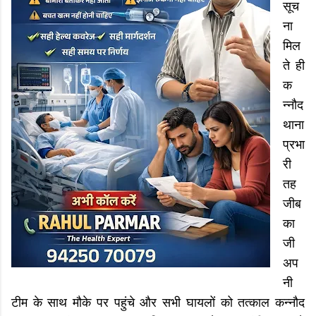
सूच
ना
मिल
ते ही
क
न्नौद
थाना
प्रभा
री
तह
जीब
का
जी
अप
नी
टीम के साथ मौके पर पहुंचे और सभी घायलों को तत्काल कन्नौद