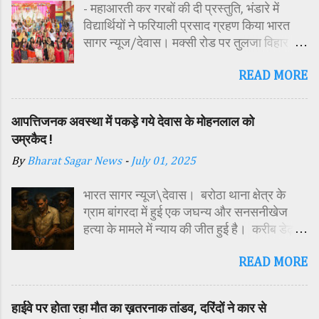
- महाआरती कर गरबों की दी प्रस्तुति, भंडारे में
विद्यार्थियों ने फरियाली प्रसाद ग्रहण किया भारत
सागर न्यूज/देवास। मक्सी रोड पर तुलजा विहार
कॉलोनी में स्थित सतपुड़ा एकेडमी में नवरात्रि पर्व के
READ MORE
पावन अवसर पर कन्या पूजन एवं गरबा महोत्सव का
आयोजन किया गया। इस अवसर पर विद्यालय
परिसर में तोरण, रंगोली से आकर्षक साज-सज्जा की
आपत्तिजनक अवस्था में पकड़े गये देवास के मोहनलाल को
गई। सर्वप्रथम मुख्य अतिथि महिला बाल विकास
उम्रकैद !
विभाग दक्षिण परियोजना अधिकारी समीक्षा जैन,
By
Bharat Sagar News
-
July 01, 2025
विशिष्ट अतिथि शासकीय पॉलिटेक्निक कॉलेज
प्राचार्य डा. सोनल भाटी, वैभव विहार शिक्षा समिति
भारत सागर न्यूज\देवास। बरोठा थाना क्षेत्र के
अध्यक्ष एवं भाजपा जिला अध्यक्ष रायसिंह सेंधव,
ग्राम बांगरदा में हुई एक जघन्य और सनसनीखेज
स्वास्थ विभाग जिला कार्यक्रम प्रबंधक कामाक्षी दुबे,
हत्या के मामले में न्याय की जीत हुई है। करीब डेढ़
स्वास्थ विभाग सहायक कार्यक्रम प्रबंधक स्वीटी
साल पहले दिसंबर 2023 में 15 वर्षीय किशोर
यादव, महिला बाल विकास विभाग पर्यवेक्षक कविता
READ MORE
हरिओम की हत्या के मामले में अदालत ने उसके पिता
ठाकुर ने मातारानी की मूर्ति एवं अखंड ज्योत का विधि-
मोहनलाल चौहान को दोषी करार देते हुए आजीवन
विधानपूर्वक पूजन-अर्चन किया। पं. मयंक द्विवेदी के
कठोर कारावास और 2 हजार रुपये के अर्थदंड की
आचार्यत्व में वैदिक मंत्रोच्चार के बीच देवी शक्ति
हाईवे पर होता रहा मौत का ख़तरनाक तांडव, दरिंदों ने कार से
सजा सुनाई है। यह मामला तब सामने आया था जब
स्वरूपा कन्याओं का विधिविधान पूर्वक पूजन-अर्चन