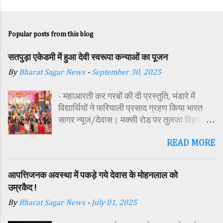
Popular posts from this blog
सतपुड़ा एकेडमी में हुआ देवी स्वरूपा कन्याओं का पूजन
By
Bharat Sagar News
-
September 30, 2025
- महाआरती कर गरबों की दी प्रस्तुति, भंडारे में
विद्यार्थियों ने फरियाली प्रसाद ग्रहण किया भारत
सागर न्यूज/देवास। मक्सी रोड पर तुलजा विहार
कॉलोनी में स्थित सतपुड़ा एकेडमी में नवरात्रि पर्व के
READ MORE
पावन अवसर पर कन्या पूजन एवं गरबा महोत्सव का
आयोजन किया गया। इस अवसर पर विद्यालय
परिसर में तोरण, रंगोली से आकर्षक साज-सज्जा की
आपत्तिजनक अवस्था में पकड़े गये देवास के मोहनलाल को
गई। सर्वप्रथम मुख्य अतिथि महिला बाल विकास
उम्रकैद !
विभाग दक्षिण परियोजना अधिकारी समीक्षा जैन,
By
Bharat Sagar News
-
July 01, 2025
विशिष्ट अतिथि शासकीय पॉलिटेक्निक कॉलेज
प्राचार्य डा. सोनल भाटी, वैभव विहार शिक्षा समिति