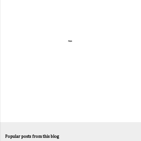
m
e
n
t
s
Popular posts from this blog