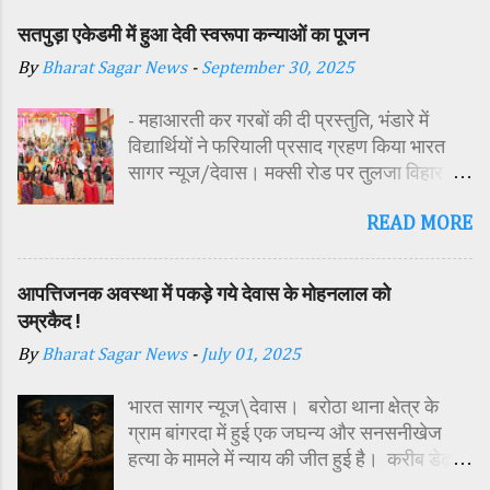
सतपुड़ा एकेडमी में हुआ देवी स्वरूपा कन्याओं का पूजन
By
Bharat Sagar News
-
September 30, 2025
- महाआरती कर गरबों की दी प्रस्तुति, भंडारे में
विद्यार्थियों ने फरियाली प्रसाद ग्रहण किया भारत
सागर न्यूज/देवास। मक्सी रोड पर तुलजा विहार
कॉलोनी में स्थित सतपुड़ा एकेडमी में नवरात्रि पर्व के
READ MORE
पावन अवसर पर कन्या पूजन एवं गरबा महोत्सव का
आयोजन किया गया। इस अवसर पर विद्यालय
परिसर में तोरण, रंगोली से आकर्षक साज-सज्जा की
आपत्तिजनक अवस्था में पकड़े गये देवास के मोहनलाल को
गई। सर्वप्रथम मुख्य अतिथि महिला बाल विकास
उम्रकैद !
विभाग दक्षिण परियोजना अधिकारी समीक्षा जैन,
By
Bharat Sagar News
-
July 01, 2025
विशिष्ट अतिथि शासकीय पॉलिटेक्निक कॉलेज
प्राचार्य डा. सोनल भाटी, वैभव विहार शिक्षा समिति
भारत सागर न्यूज\देवास। बरोठा थाना क्षेत्र के
अध्यक्ष एवं भाजपा जिला अध्यक्ष रायसिंह सेंधव,
ग्राम बांगरदा में हुई एक जघन्य और सनसनीखेज
स्वास्थ विभाग जिला कार्यक्रम प्रबंधक कामाक्षी दुबे,
हत्या के मामले में न्याय की जीत हुई है। करीब डेढ़
स्वास्थ विभाग सहायक कार्यक्रम प्रबंधक स्वीटी
साल पहले दिसंबर 2023 में 15 वर्षीय किशोर
यादव, महिला बाल विकास विभाग पर्यवेक्षक कविता