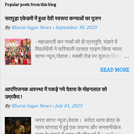
Popular posts from this blog
सतपुड़ा एकेडमी में हुआ देवी स्वरूपा कन्याओं का पूजन
By
Bharat Sagar News
-
September 30, 2025
- महाआरती कर गरबों की दी प्रस्तुति, भंडारे में
विद्यार्थियों ने फरियाली प्रसाद ग्रहण किया भारत
सागर न्यूज/देवास। मक्सी रोड पर तुलजा विहार
कॉलोनी में स्थित सतपुड़ा एकेडमी में नवरात्रि पर्व के
READ MORE
पावन अवसर पर कन्या पूजन एवं गरबा महोत्सव का
आयोजन किया गया। इस अवसर पर विद्यालय
परिसर में तोरण, रंगोली से आकर्षक साज-सज्जा की
आपत्तिजनक अवस्था में पकड़े गये देवास के मोहनलाल को
गई। सर्वप्रथम मुख्य अतिथि महिला बाल विकास
उम्रकैद !
विभाग दक्षिण परियोजना अधिकारी समीक्षा जैन,
By
Bharat Sagar News
-
July 01, 2025
विशिष्ट अतिथि शासकीय पॉलिटेक्निक कॉलेज
प्राचार्य डा. सोनल भाटी, वैभव विहार शिक्षा समिति
भारत सागर न्यूज\देवास। बरोठा थाना क्षेत्र के
अध्यक्ष एवं भाजपा जिला अध्यक्ष रायसिंह सेंधव,
ग्राम बांगरदा में हुई एक जघन्य और सनसनीखेज
स्वास्थ विभाग जिला कार्यक्रम प्रबंधक कामाक्षी दुबे,