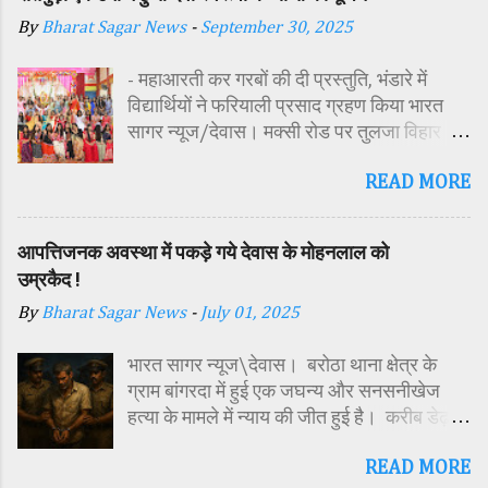
By
Bharat Sagar News
-
September 30, 2025
- महाआरती कर गरबों की दी प्रस्तुति, भंडारे में
विद्यार्थियों ने फरियाली प्रसाद ग्रहण किया भारत
सागर न्यूज/देवास। मक्सी रोड पर तुलजा विहार
कॉलोनी में स्थित सतपुड़ा एकेडमी में नवरात्रि पर्व के
READ MORE
पावन अवसर पर कन्या पूजन एवं गरबा महोत्सव का
आयोजन किया गया। इस अवसर पर विद्यालय
परिसर में तोरण, रंगोली से आकर्षक साज-सज्जा की
आपत्तिजनक अवस्था में पकड़े गये देवास के मोहनलाल को
गई। सर्वप्रथम मुख्य अतिथि महिला बाल विकास
उम्रकैद !
विभाग दक्षिण परियोजना अधिकारी समीक्षा जैन,
By
Bharat Sagar News
-
July 01, 2025
विशिष्ट अतिथि शासकीय पॉलिटेक्निक कॉलेज
प्राचार्य डा. सोनल भाटी, वैभव विहार शिक्षा समिति
भारत सागर न्यूज\देवास। बरोठा थाना क्षेत्र के
अध्यक्ष एवं भाजपा जिला अध्यक्ष रायसिंह सेंधव,
ग्राम बांगरदा में हुई एक जघन्य और सनसनीखेज
स्वास्थ विभाग जिला कार्यक्रम प्रबंधक कामाक्षी दुबे,
हत्या के मामले में न्याय की जीत हुई है। करीब डेढ़
स्वास्थ विभाग सहायक कार्यक्रम प्रबंधक स्वीटी
साल पहले दिसंबर 2023 में 15 वर्षीय किशोर
यादव, महिला बाल विकास विभाग पर्यवेक्षक कविता
READ MORE
हरिओम की हत्या के मामले में अदालत ने उसके पिता
ठाकुर ने मातारानी की मूर्ति एवं अखंड ज्योत का विधि-