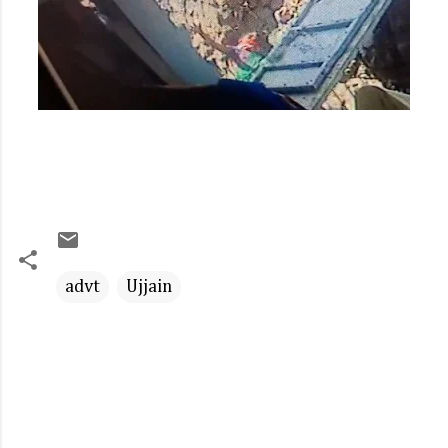
advt
Ujjain
C
o
m
m