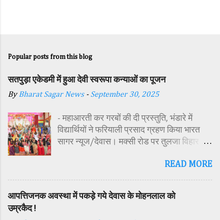
Popular posts from this blog
सतपुड़ा एकेडमी में हुआ देवी स्वरूपा कन्याओं का पूजन
By
Bharat Sagar News
-
September 30, 2025
- महाआरती कर गरबों की दी प्रस्तुति, भंडारे में
विद्यार्थियों ने फरियाली प्रसाद ग्रहण किया भारत
सागर न्यूज/देवास। मक्सी रोड पर तुलजा विहार
कॉलोनी में स्थित सतपुड़ा एकेडमी में नवरात्रि पर्व के
READ MORE
पावन अवसर पर कन्या पूजन एवं गरबा महोत्सव का
आयोजन किया गया। इस अवसर पर विद्यालय
परिसर में तोरण, रंगोली से आकर्षक साज-सज्जा की
आपत्तिजनक अवस्था में पकड़े गये देवास के मोहनलाल को
गई। सर्वप्रथम मुख्य अतिथि महिला बाल विकास
उम्रकैद !
विभाग दक्षिण परियोजना अधिकारी समीक्षा जैन,