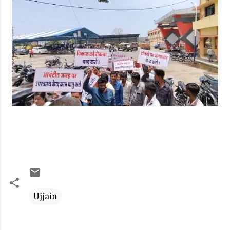
Ujjain
C