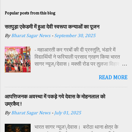
Popular posts from this blog
सतपुड़ा एकेडमी में हुआ देवी स्वरूपा कन्याओं का पूजन
By
Bharat Sagar News
-
September 30, 2025
- महाआरती कर गरबों की दी प्रस्तुति, भंडारे में
विद्यार्थियों ने फरियाली प्रसाद ग्रहण किया भारत
सागर न्यूज/देवास। मक्सी रोड पर तुलजा विहार
कॉलोनी में स्थित सतपुड़ा एकेडमी में नवरात्रि पर्व के
READ MORE
पावन अवसर पर कन्या पूजन एवं गरबा महोत्सव का
आयोजन किया गया। इस अवसर पर विद्यालय
परिसर में तोरण, रंगोली से आकर्षक साज-सज्जा की
आपत्तिजनक अवस्था में पकड़े गये देवास के मोहनलाल को
गई। सर्वप्रथम मुख्य अतिथि महिला बाल विकास
उम्रकैद !
विभाग दक्षिण परियोजना अधिकारी समीक्षा जैन,
By
Bharat Sagar News
-
July 01, 2025
विशिष्ट अतिथि शासकीय पॉलिटेक्निक कॉलेज
प्राचार्य डा. सोनल भाटी, वैभव विहार शिक्षा समिति
भारत सागर न्यूज\देवास। बरोठा थाना क्षेत्र के
अध्यक्ष एवं भाजपा जिला अध्यक्ष रायसिंह सेंधव,