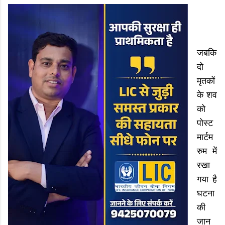
जबकि
दो
मृतकों
के शव
को
पोस्ट
मार्टम
रुम में
रखा
गया है
घटना
की
जान