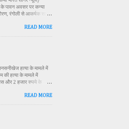
ण किया भारत सागर न्यूज/
र्व के पावन अवसर पर कन्या
ोरण, रंगोली से आकर्षक साज-
िकारी समीक्षा जैन, विशिष्ट
READ MORE
ति अध्यक्ष एवं भाजपा जिला
 विभाग सहायक कार्यक्रम
 मूर्ति एवं अखंड ज्योत का
र के बीच देवी शक्ति स्वरूपा
क मंत्रोच्चार के बीच देवी
सनसनीखेज हत्या के मामले में
की हत्या के मामले में
ास और 2 हजार रुपये के
ं स्थित एक बोरवेल से बरामद
READ MORE
ीके से की गई है। जांच के
स्थिति में देख लिया था।
 बनाई और हत्या को अंजाम
 दराते से उसके दोनों हाथ काट