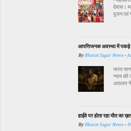
- महाआरती
देवास। मक
पूजन एवं
सज्जा की 
अतिथि शास
अध्यक्ष र
प्रबंधक स
आपत्तिजनक अवस्था में पकड़े 
विधि-विधान
By
Bharat Sagar News
-
J
कन्याओं क
शक्ति स्व
भारत सागर
न्याय की 
अदालत ने
अर्थदंड 
किया गया 
दौरान सा
इसी बात स
हाईवे पर होता रहा मौत का ख़
दिया। पुल
By
Bharat Sagar News
-
D
डाले और श