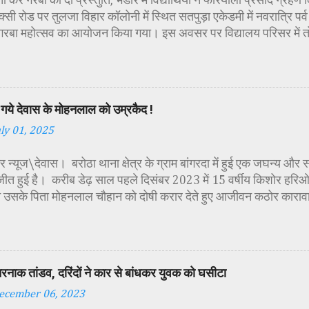
 कर गरबों की दी प्रस्तुति, भंडारे में विद्यार्थियों ने फरियाली प्रसाद ग्रह
्सी रोड पर तुलजा विहार कॉलोनी में स्थित सतपुड़ा एकेडमी में नवरात्रि प
 गरबा महोत्सव का आयोजन किया गया। इस अवसर पर विद्यालय परिसर में त
गई। सर्वप्रथम मुख्य अतिथि महिला बाल विकास विभाग दक्षिण परियोजना अध
कीय पॉलिटेक्निक कॉलेज प्राचार्य डा. सोनल भाटी, वैभव विहार शिक्षा समि
ायसिंह सेंधव, स्वास्थ विभाग जिला कार्यक्रम प्रबंधक कामाक्षी दुबे, स्वास्थ
्वीटी यादव, महिला बाल विकास विभाग पर्यवेक्षक कविता ठाकुर ने मातारानी की
गये देवास के मोहनलाल को उम्रकैद !
पूर्वक पूजन-अर्चन किया। पं. मयंक द्विवेदी के आचार्यत्व में वैदिक मंत्रोच्चा
uly 01, 2025
ा विधिविधान पूर्वक पूजन-अर्चन किया गया। कार्यक्रम में अतिथिजनों ने वैदि
रूपा छोटी-छोटी कन्याओं के चरण धोकर मं...
 न्यूज\देवास। बरोठा थाना क्षेत्र के ग्राम बांगरदा में हुई एक जघन्य और 
जीत हुई है। करीब डेढ़ साल पहले दिसंबर 2023 में 15 वर्षीय किशोर हरिओम 
 उसके पिता मोहनलाल चौहान को दोषी करार देते हुए आजीवन कठोर काराव
की सजा सुनाई है। यह मामला तब सामने आया था जब हरिओम का शव ग्राम मे
था। शव की हालत देख कर ही यह स्पष्ट हो गया था, कि हत्या बेहद नृशंस तर
मने आया कि मृतक हरिओम ने अपने पिता को एक महिला के साथ आपत्तिजनक 
े परेशान होकर आरोपी पिता ने अपने ही बेटे को रास्ते से हटाने की योजना
तरनाक तांडव, दरिंदों ने कार से बांधकर युवक को घसीटा
िस जांच में पता चला कि मोहनलाल ने पहले बेटे का गला रस्सी से घोंटा, फिर
ecember 06, 2023
व को बोरवेल में फेंक दिया, ताकि सबूत छिपाया जा सके। यह भी पढ़े :