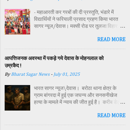
- महाआरती कर गरबों की दी प्रस्तुति, भंडारे में
विद्यार्थियों ने फरियाली प्रसाद ग्रहण किया भारत
सागर न्यूज/देवास। मक्सी रोड पर तुलजा विहार
कॉलोनी में स्थित सतपुड़ा एकेडमी में नवरात्रि पर्व के
READ MORE
पावन अवसर पर कन्या पूजन एवं गरबा महोत्सव का
आयोजन किया गया। इस अवसर पर विद्यालय
परिसर में तोरण, रंगोली से आकर्षक साज-सज्जा की
आपत्तिजनक अवस्था में पकड़े गये देवास के मोहनलाल को
गई। सर्वप्रथम मुख्य अतिथि महिला बाल विकास
उम्रकैद !
विभाग दक्षिण परियोजना अधिकारी समीक्षा जैन,
By
Bharat Sagar News
-
July 01, 2025
विशिष्ट अतिथि शासकीय पॉलिटेक्निक कॉलेज
प्राचार्य डा. सोनल भाटी, वैभव विहार शिक्षा समिति
भारत सागर न्यूज\देवास। बरोठा थाना क्षेत्र के
अध्यक्ष एवं भाजपा जिला अध्यक्ष रायसिंह सेंधव,
ग्राम बांगरदा में हुई एक जघन्य और सनसनीखेज
स्वास्थ विभाग जिला कार्यक्रम प्रबंधक कामाक्षी दुबे,
हत्या के मामले में न्याय की जीत हुई है। करीब डेढ़
स्वास्थ विभाग सहायक कार्यक्रम प्रबंधक स्वीटी
साल पहले दिसंबर 2023 में 15 वर्षीय किशोर
यादव, महिला बाल विकास विभाग पर्यवेक्षक कविता
READ MORE
हरिओम की हत्या के मामले में अदालत ने उसके पिता
ठाकुर ने मातारानी की मूर्ति एवं अखंड ज्योत का विधि-
मोहनलाल चौहान को दोषी करार देते हुए आजीवन
विधानपूर्वक पूजन-अर्चन किया। पं. मयंक द्विवेदी के