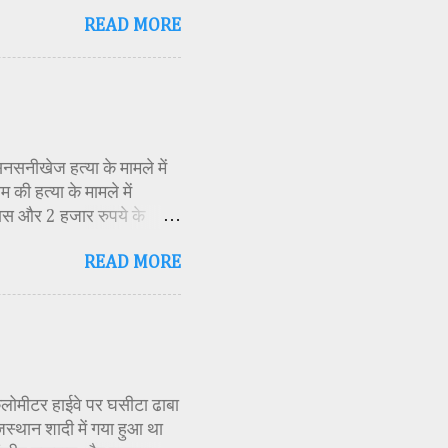
िकारी समीक्षा जैन, विशिष्ट
READ MORE
ति अध्यक्ष एवं भाजपा जिला
 विभाग सहायक कार्यक्रम
 मूर्ति एवं अखंड ज्योत का
र के बीच देवी शक्ति स्वरूपा
क मंत्रोच्चार के बीच देवी
सनसनीखेज हत्या के मामले में
की हत्या के मामले में
ास और 2 हजार रुपये के
ं स्थित एक बोरवेल से बरामद
READ MORE
ीके से की गई है। जांच के
स्थिति में देख लिया था।
 बनाई और हत्या को अंजाम
 दराते से उसके दोनों हाथ काट
ds-then-hanged.html
 किलोमीटर हाईवे पर घसीटा ढाबा
जस्थान शादी में गया हुआ था