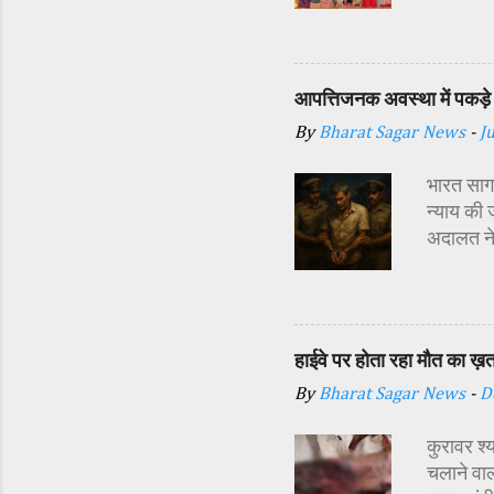
सज्जा की 
अतिथि शास
अध्यक्ष र
प्रबंधक स
आपत्तिजनक अवस्था में पकड़े 
विधि-विधान
By
Bharat Sagar News
-
J
कन्याओं क
शक्ति स्व
भारत सागर
न्याय की 
अदालत ने
अर्थदंड 
किया गया 
दौरान सा
इसी बात स
हाईवे पर होता रहा मौत का ख़
दिया। पुल
By
Bharat Sagar News
-
D
डाले और श
https:/
कुरावर श्
मामले की 
चलाने वाल