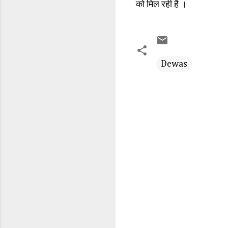
को मिल रही है ।
Dewas
C
o
m
m
e
n
t
s