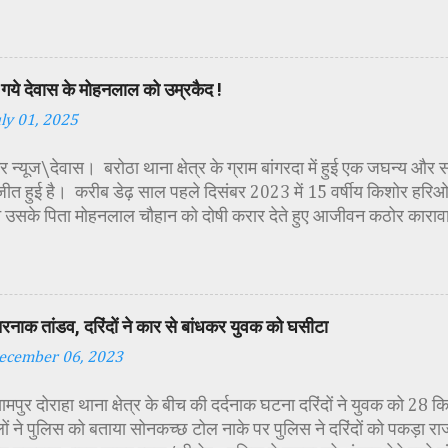
गई। सर्वप्रथम मुख्य अतिथि महिला बाल विकास विभाग दक्षिण परियोजना अध
कीय पॉलिटेक्निक कॉलेज प्राचार्य डा. सोनल भाटी, वैभव विहार शिक्षा समि
ायसिंह सेंधव, स्वास्थ विभाग जिला कार्यक्रम प्रबंधक कामाक्षी दुबे, स्वास्थ
्वीटी यादव, महिला बाल विकास विभाग पर्यवेक्षक कविता ठाकुर ने मातारानी की
गये देवास के मोहनलाल को उम्रकैद !
पूर्वक पूजन-अर्चन किया। पं. मयंक द्विवेदी के आचार्यत्व में वैदिक मंत्रोच्चा
uly 01, 2025
ा विधिविधान पूर्वक पूजन-अर्चन किया गया। कार्यक्रम में अतिथिजनों ने वैदि
रूपा छोटी-छोटी कन्याओं के चरण धोकर मं...
 न्यूज\देवास। बरोठा थाना क्षेत्र के ग्राम बांगरदा में हुई एक जघन्य और 
जीत हुई है। करीब डेढ़ साल पहले दिसंबर 2023 में 15 वर्षीय किशोर हरिओम 
 उसके पिता मोहनलाल चौहान को दोषी करार देते हुए आजीवन कठोर काराव
की सजा सुनाई है। यह मामला तब सामने आया था जब हरिओम का शव ग्राम मे
था। शव की हालत देख कर ही यह स्पष्ट हो गया था, कि हत्या बेहद नृशंस तर
मने आया कि मृतक हरिओम ने अपने पिता को एक महिला के साथ आपत्तिजनक 
े परेशान होकर आरोपी पिता ने अपने ही बेटे को रास्ते से हटाने की योजना
तरनाक तांडव, दरिंदों ने कार से बांधकर युवक को घसीटा
िस जांच में पता चला कि मोहनलाल ने पहले बेटे का गला रस्सी से घोंटा, फिर
ecember 06, 2023
व को बोरवेल में फेंक दिया, ताकि सबूत छिपाया जा सके। यह भी पढ़े :
/www.bharatsagar.page/2022/12/first-cut-off-both-han
यामपुर दोराहा थाना क्षेत्र के बीच की दर्दनाक घटना दरिंदों ने युवक को 28
गंभीरता को देख...
ों ने पुलिस को बताया सोनकच्छ टोल नाके पर पुलिस ने दरिंदों को पकड़ा रा