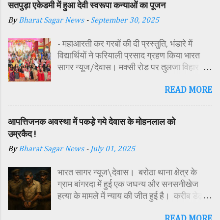
सतपुड़ा एकेडमी में हुआ देवी स्वरूपा कन्याओं का पूजन
By
Bharat Sagar News
-
September 30, 2025
- महाआरती कर गरबों की दी प्रस्तुति, भंडारे में
विद्यार्थियों ने फरियाली प्रसाद ग्रहण किया भारत
सागर न्यूज/देवास। मक्सी रोड पर तुलजा विहार
कॉलोनी में स्थित सतपुड़ा एकेडमी में नवरात्रि पर्व के
READ MORE
पावन अवसर पर कन्या पूजन एवं गरबा महोत्सव का
आयोजन किया गया। इस अवसर पर विद्यालय
परिसर में तोरण, रंगोली से आकर्षक साज-सज्जा की
आपत्तिजनक अवस्था में पकड़े गये देवास के मोहनलाल को
गई। सर्वप्रथम मुख्य अतिथि महिला बाल विकास
उम्रकैद !
विभाग दक्षिण परियोजना अधिकारी समीक्षा जैन,
By
Bharat Sagar News
-
July 01, 2025
विशिष्ट अतिथि शासकीय पॉलिटेक्निक कॉलेज
प्राचार्य डा. सोनल भाटी, वैभव विहार शिक्षा समिति
भारत सागर न्यूज\देवास। बरोठा थाना क्षेत्र के
अध्यक्ष एवं भाजपा जिला अध्यक्ष रायसिंह सेंधव,
ग्राम बांगरदा में हुई एक जघन्य और सनसनीखेज
स्वास्थ विभाग जिला कार्यक्रम प्रबंधक कामाक्षी दुबे,
हत्या के मामले में न्याय की जीत हुई है। करीब डेढ़
स्वास्थ विभाग सहायक कार्यक्रम प्रबंधक स्वीटी
साल पहले दिसंबर 2023 में 15 वर्षीय किशोर
यादव, महिला बाल विकास विभाग पर्यवेक्षक कविता
READ MORE
हरिओम की हत्या के मामले में अदालत ने उसके पिता