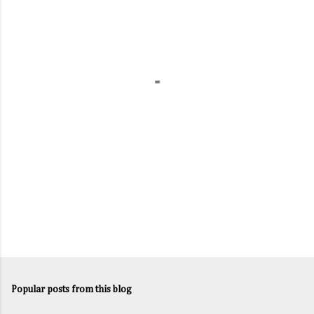
e
n
t
s
Popular posts from this blog