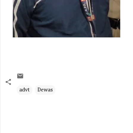
advt
Dewas
C
o
m
m