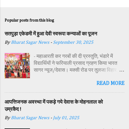
Popular posts from this blog
सतपुड़ा एकेडमी में हुआ देवी स्वरूपा कन्याओं का पूजन
By
Bharat Sagar News
-
September 30, 2025
- महाआरती कर गरबों की दी प्रस्तुति, भंडारे में
विद्यार्थियों ने फरियाली प्रसाद ग्रहण किया भारत
सागर न्यूज/देवास। मक्सी रोड पर तुलजा विहार
कॉलोनी में स्थित सतपुड़ा एकेडमी में नवरात्रि पर्व के
READ MORE
पावन अवसर पर कन्या पूजन एवं गरबा महोत्सव का
आयोजन किया गया। इस अवसर पर विद्यालय
परिसर में तोरण, रंगोली से आकर्षक साज-सज्जा की
आपत्तिजनक अवस्था में पकड़े गये देवास के मोहनलाल को
गई। सर्वप्रथम मुख्य अतिथि महिला बाल विकास
उम्रकैद !
विभाग दक्षिण परियोजना अधिकारी समीक्षा जैन,
By
Bharat Sagar News
-
July 01, 2025
विशिष्ट अतिथि शासकीय पॉलिटेक्निक कॉलेज
प्राचार्य डा. सोनल भाटी, वैभव विहार शिक्षा समिति