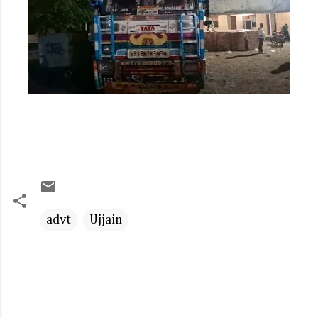
advt
Ujjain
C
o
m
m