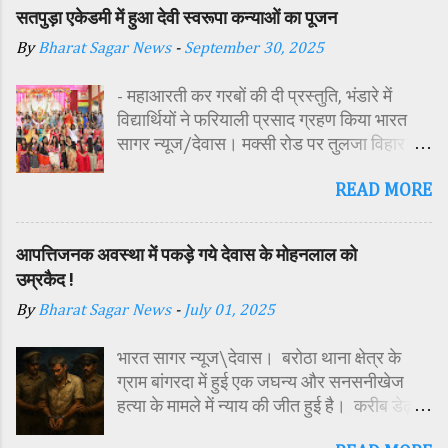
सतपुड़ा एकेडमी में हुआ देवी स्वरूपा कन्याओं का पूजन
By
Bharat Sagar News
-
September 30, 2025
- महाआरती कर गरबों की दी प्रस्तुति, भंडारे में
विद्यार्थियों ने फरियाली प्रसाद ग्रहण किया भारत
सागर न्यूज/देवास। मक्सी रोड पर तुलजा विहार
कॉलोनी में स्थित सतपुड़ा एकेडमी में नवरात्रि पर्व के
READ MORE
पावन अवसर पर कन्या पूजन एवं गरबा महोत्सव का
आयोजन किया गया। इस अवसर पर विद्यालय
परिसर में तोरण, रंगोली से आकर्षक साज-सज्जा की
आपत्तिजनक अवस्था में पकड़े गये देवास के मोहनलाल को
गई। सर्वप्रथम मुख्य अतिथि महिला बाल विकास
उम्रकैद !
विभाग दक्षिण परियोजना अधिकारी समीक्षा जैन,
By
Bharat Sagar News
-
July 01, 2025
विशिष्ट अतिथि शासकीय पॉलिटेक्निक कॉलेज
प्राचार्य डा. सोनल भाटी, वैभव विहार शिक्षा समिति
भारत सागर न्यूज\देवास। बरोठा थाना क्षेत्र के
अध्यक्ष एवं भाजपा जिला अध्यक्ष रायसिंह सेंधव,
ग्राम बांगरदा में हुई एक जघन्य और सनसनीखेज
स्वास्थ विभाग जिला कार्यक्रम प्रबंधक कामाक्षी दुबे,
हत्या के मामले में न्याय की जीत हुई है। करीब डेढ़
स्वास्थ विभाग सहायक कार्यक्रम प्रबंधक स्वीटी
साल पहले दिसंबर 2023 में 15 वर्षीय किशोर
यादव, महिला बाल विकास विभाग पर्यवेक्षक कविता