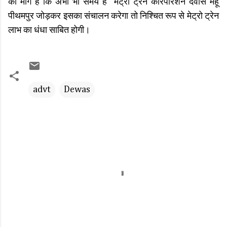
की मांग है कि अभी भी समय है मेट्रो ट्रेन कॉरपोरेशन देवास महू
पीथमपुर जोड़कर इसका संचालन करेगा तो निश्चित रूप से मेट्रो ट्रेन
लाभ का धंधा साबित होगी।
advt
Dewas
C
o
m
m
e
n
t
s