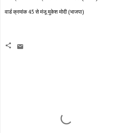
वार्ड क्रमांक 45 से मंजू मुकेश मोदी (भाजपा)
C
o
m
m
e
n
t
s